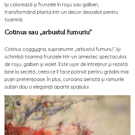
își colorează și frunzele în roșu sau galben,
transformând planta într-un decor deosebit pentru
toamnă.
Cotinus sau „arbustul fumuriu”
Cotinus coggygria, supranumit „arbustul fumuriu”, își
schimbă toamna frunzele într-un amestec spectaculos
de roșu, galben și violet. Este ușor de întreținut și rezistă
bine la secetă, ceea ce îl face potrivit pentru grădini mai
puțin pretențioase. În plus, coroana aerisită și ramurile
subțiri dau o eleganță aparte spațiului.