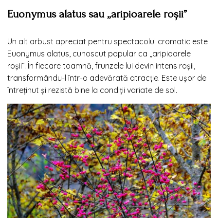
Euonymus alatus sau „aripioarele roșii”
Un alt arbust apreciat pentru spectacolul cromatic este
Euonymus alatus, cunoscut popular ca „aripioarele
roșii”. În fiecare toamnă, frunzele lui devin intens roșii,
transformându-l într-o adevărată atracție. Este ușor de
întreținut și rezistă bine la condiții variate de sol.