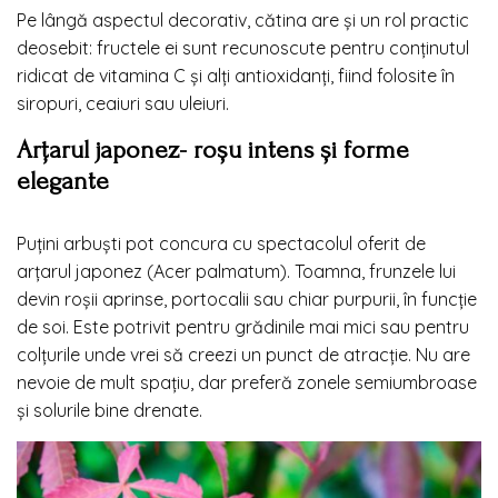
Pe lângă aspectul decorativ, cătina are și un rol practic
deosebit: fructele ei sunt recunoscute pentru conținutul
ridicat de vitamina C și alți antioxidanți, fiind folosite în
siropuri, ceaiuri sau uleiuri.
Arțarul japonez- roșu intens și forme
elegante
Puțini arbuști pot concura cu spectacolul oferit de
arțarul japonez (Acer palmatum). Toamna, frunzele lui
devin roșii aprinse, portocalii sau chiar purpurii, în funcție
de soi. Este potrivit pentru grădinile mai mici sau pentru
colțurile unde vrei să creezi un punct de atracție. Nu are
nevoie de mult spațiu, dar preferă zonele semiumbroase
și solurile bine drenate.