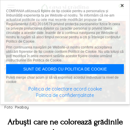
×
COMPANIA utilizează fişiere de tip cookie pentru a personaliza și
îmbunătăți experiența ta pe Website-ul nostru. Te informăm că ne-am
actualizat politicile cu cele mai recente modificări propuse de
Regulamentul (UE) 2016/679 privind protecția persoanelor fizice în ceea
ce privește prelucrarea datelor cu caracter personal și privind libera
circulație a acestor date. Înainte de a continua navigarea pe Website-ul
nostru te rugăm să aloci timpul necesar pentru a citi și înțelege conținutul
Politicii de Cookie.
Prin continuarea navigării pe Website-ul nostru confirmi acceptarea
utilizării fişierelor de tip cookie conform Politicii de Cookie. Nu uita totuși că
poți modifica în orice moment setările acestor fişiere cookie urmând
instrucțiunile din Politica de Cookie.
SUNT DE ACORD CU POLITICA DE COOKIE
Puteți merge chiar acum și să vă exprimați acordul individual la nivel de
cookie:
Politica de colectare acord cookie
Politica de confidențialitate
Foto: Pixabay
Arbuști care ne colorează grădinile