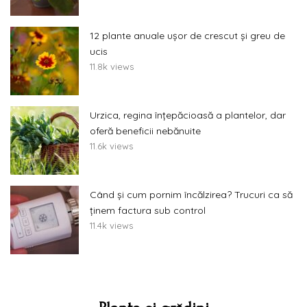
12 plante anuale ușor de crescut și greu de
ucis
11.8k views
Urzica, regina înțepăcioasă a plantelor, dar
oferă beneficii nebănuite
11.6k views
Când și cum pornim încălzirea? Trucuri ca să
ținem factura sub control
11.4k views