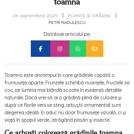
toamna
|
|
26 septembrie 2025
PLANTE ȘI GRĂDINI
PETRI RADULESCU
Distribuie articolul pe:
Toamna este anotimpul în care grădinile capătă o
frumusețe aparte. Frunzele schimbă nuanțele, fructele se
coc, iar lumina mai blândă scoate în evidență detaliile
naturale. Dacă vrei să ai o grădină plină de culoare și
după ce florile verii se sting, arbuștii ornamentali sunt
alegerea ideală. Ei aduc nu doar frumusețe vizuală, ci și
viață în spațiul verde, atrăgând păsări și insecte.
Ce arbuști colorează grădinile toamna