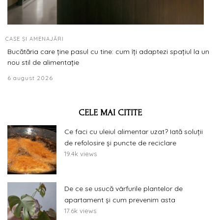
CASE ȘI AMENAJĂRI
Bucătăria care ține pasul cu tine: cum îți adaptezi spațiul la un
nou stil de alimentație
6 august 2026
CELE MAI CITITE
Ce faci cu uleiul alimentar uzat? Iată soluții
de refolosire și puncte de reciclare
19.4k views
De ce se usucă vârfurile plantelor de
apartament și cum prevenim asta
17.6k views