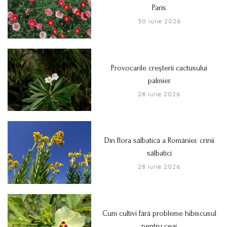
Paris
30 iulie 2026
Provocarile creșterii cactusului
palmier
28 iulie 2026
Din flora sălbatică a României: crinii
sălbatici
28 iulie 2026
Cum cultivi fără probleme hibiscusul
pentru ceai