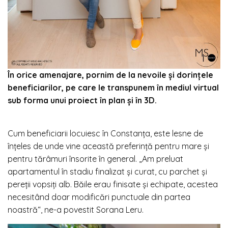
În orice amenajare, pornim de la nevoile şi dorinţele
beneficiarilor, pe care le transpunem în mediul virtual
sub forma unui proiect în plan şi în 3D.
Cum beneficiarii locuiesc în Constanța, este lesne de
înțeles de unde vine această preferință pentru mare și
pentru tărâmuri însorite în general. „Am preluat
apartamentul în stadiu finalizat şi curat, cu parchet şi
pereţii vopsiţi alb. Băile erau finisate şi echipate, acestea
necesitând doar modificări punctuale din partea
noastră“, ne-a povestit Sorana Leru.