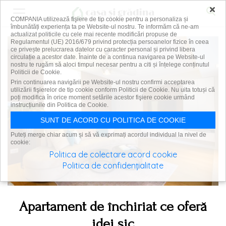
×
COMPANIA utilizează fişiere de tip cookie pentru a personaliza și
îmbunătăți experiența ta pe Website-ul nostru. Te informăm că ne-am
actualizat politicile cu cele mai recente modificări propuse de
Regulamentul (UE) 2016/679 privind protecția persoanelor fizice în ceea
ce privește prelucrarea datelor cu caracter personal și privind libera
circulație a acestor date. Înainte de a continua navigarea pe Website-ul
nostru te rugăm să aloci timpul necesar pentru a citi și înțelege conținutul
Politicii de Cookie.
Prin continuarea navigării pe Website-ul nostru confirmi acceptarea
utilizării fişierelor de tip cookie conform Politicii de Cookie. Nu uita totuși că
poți modifica în orice moment setările acestor fişiere cookie urmând
instrucțiunile din Politica de Cookie.
SUNT DE ACORD CU POLITICA DE COOKIE
Puteți merge chiar acum și să vă exprimați acordul individual la nivel de
cookie:
Politica de colectare acord cookie
Politica de confidențialitate
Apartament de închiriat ce oferă
idei șic