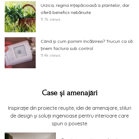
Urzica, regina înțepăcioasă a plantelor, dar
oferă beneficii nebănuite
11.7k views
Când și cum pornim încălzirea? Trucuri ca să
ținem factura sub control
11.4k views
Case și amenajări
Inspirație din proiecte reușite, idei de amenajare, stiluri
de design și soluții ingenioase pentru interioare care
spun o poveste