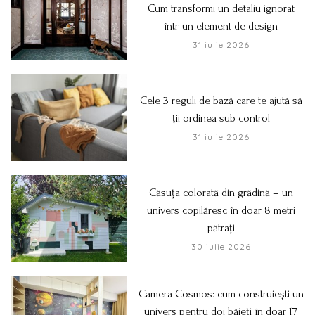
Cum transformi un detaliu ignorat
într-un element de design
31 iulie 2026
Cele 3 reguli de bază care te ajută să
ții ordinea sub control
31 iulie 2026
Căsuța colorată din grădină – un
univers copilăresc în doar 8 metri
pătrați
30 iulie 2026
Camera Cosmos: cum construiești un
univers pentru doi băieți în doar 17