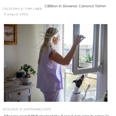
Călători în Slovenia: Canionul Tolmin
CĂLĂTORII ȘI TIMP LIBER
9 august 2026
ECOLOGIE ȘI SUSTENABILITATE
Răcoare acasă fără electricitate: 3 reguli prin care ții canicula