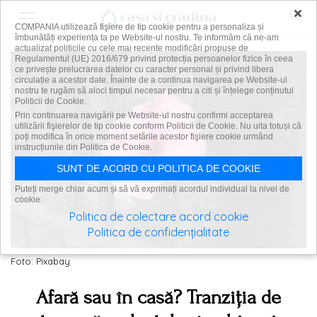
×
COMPANIA utilizează fişiere de tip cookie pentru a personaliza și
îmbunătăți experiența ta pe Website-ul nostru. Te informăm că ne-am
actualizat politicile cu cele mai recente modificări propuse de
Regulamentul (UE) 2016/679 privind protecția persoanelor fizice în ceea
ce privește prelucrarea datelor cu caracter personal și privind libera
circulație a acestor date. Înainte de a continua navigarea pe Website-ul
nostru te rugăm să aloci timpul necesar pentru a citi și înțelege conținutul
Politicii de Cookie.
Prin continuarea navigării pe Website-ul nostru confirmi acceptarea
utilizării fişierelor de tip cookie conform Politicii de Cookie. Nu uita totuși că
poți modifica în orice moment setările acestor fişiere cookie urmând
instrucțiunile din Politica de Cookie.
SUNT DE ACORD CU POLITICA DE COOKIE
Puteți merge chiar acum și să vă exprimați acordul individual la nivel de
cookie:
Politica de colectare acord cookie
Politica de confidențialitate
Foto: Pixabay
Afară sau în casă? Tranziția de