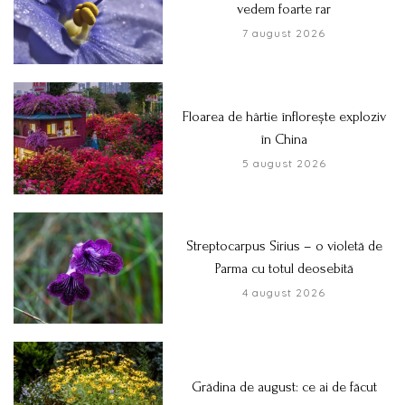
vedem foarte rar
7 august 2026
Floarea de hârtie înflorește exploziv
în China
5 august 2026
Streptocarpus Sirius – o violetă de
Parma cu totul deosebită
4 august 2026
Grădina de august: ce ai de făcut