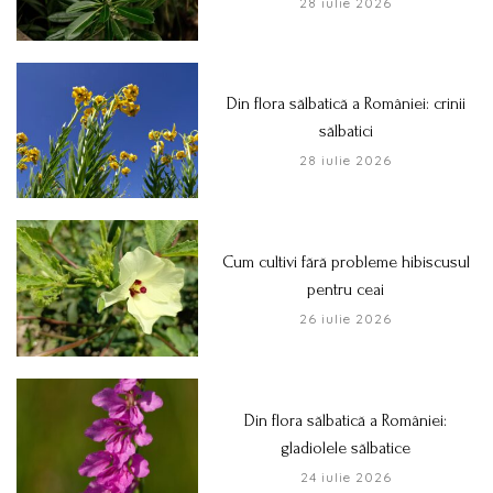
28 iulie 2026
Din flora sălbatică a României: crinii
sălbatici
28 iulie 2026
Cum cultivi fără probleme hibiscusul
pentru ceai
26 iulie 2026
Din flora sălbatică a României:
gladiolele sălbatice
24 iulie 2026