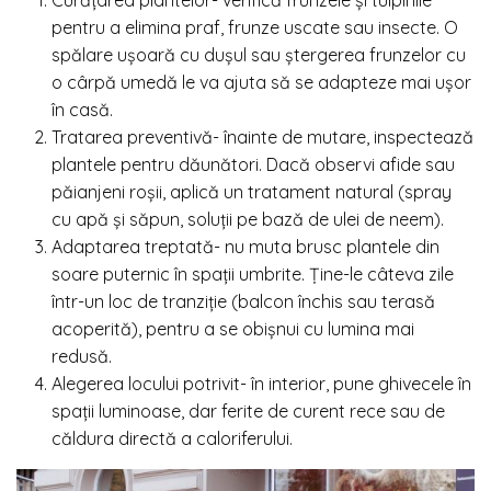
pentru a elimina praf, frunze uscate sau insecte. O
spălare ușoară cu dușul sau ștergerea frunzelor cu
o cârpă umedă le va ajuta să se adapteze mai ușor
în casă.
Tratarea preventivă- înainte de mutare, inspectează
plantele pentru dăunători. Dacă observi afide sau
păianjeni roșii, aplică un tratament natural (spray
cu apă și săpun, soluții pe bază de ulei de neem).
Adaptarea treptată- nu muta brusc plantele din
soare puternic în spații umbrite. Ține-le câteva zile
într-un loc de tranziție (balcon închis sau terasă
acoperită), pentru a se obișnui cu lumina mai
redusă.
Alegerea locului potrivit- în interior, pune ghivecele în
spații luminoase, dar ferite de curent rece sau de
căldura directă a caloriferului.