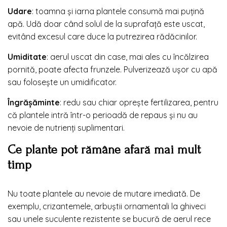
Udare
: toamna și iarna plantele consumă mai puțină
apă. Udă doar când solul de la suprafață este uscat,
evitând excesul care duce la putrezirea rădăcinilor.
Umiditate
: aerul uscat din case, mai ales cu încălzirea
pornită, poate afecta frunzele. Pulverizează ușor cu apă
sau folosește un umidificator.
Îngrășăminte
: redu sau chiar oprește fertilizarea, pentru
că plantele intră într-o perioadă de repaus și nu au
nevoie de nutrienți suplimentari.
Ce plante pot rămâne afară mai mult
timp
Nu toate plantele au nevoie de mutare imediată. De
exemplu, crizantemele, arbuștii ornamentali la ghiveci
sau unele suculente rezistente se bucură de aerul rece