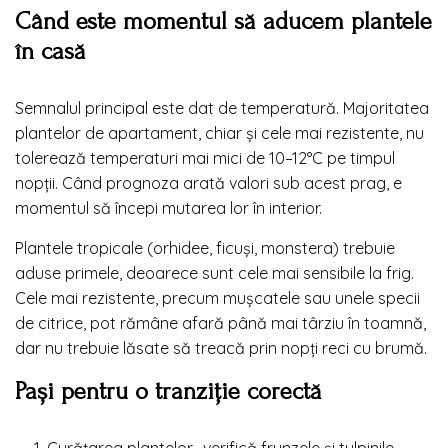
Când este momentul să aducem plantele
în casă
Semnalul principal este dat de temperatură. Majoritatea
plantelor de apartament, chiar și cele mai rezistente, nu
tolerează temperaturi mai mici de 10–12°C pe timpul
nopții. Când prognoza arată valori sub acest prag, e
momentul să începi mutarea lor în interior.
Plantele tropicale (orhidee, ficuși, monstera) trebuie
aduse primele, deoarece sunt cele mai sensibile la frig.
Cele mai rezistente, precum mușcatele sau unele specii
de citrice, pot rămâne afară până mai târziu în toamnă,
dar nu trebuie lăsate să treacă prin nopți reci cu brumă.
Pași pentru o tranziție corectă
Curățarea plantelor- verifică frunzele și tulpinile