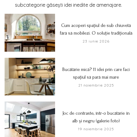
subcategorie găsești idei inedite de amenajare.
Cum acoperi spațiul de sub chiuvetă
fără să mobilezi. O soluție tradițională
23 iunie 2026
Bucătărie mică? 11 idei prin care faci
spațiul să pară mai mare
21 noiembrie 2025
Joc de contraste, într-o bucătărie în
alb și negru (galerie foto)
19 noiembrie 2025