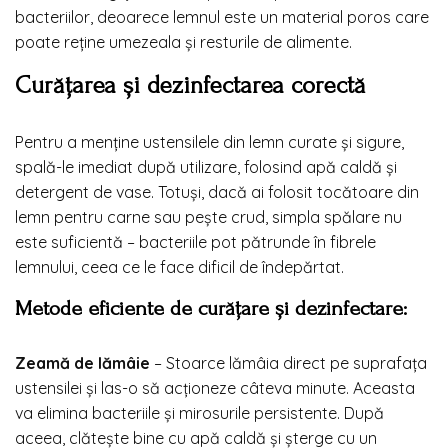
bacteriilor, deoarece lemnul este un material poros care
poate reține umezeala și resturile de alimente.
Curățarea și dezinfectarea corectă
Pentru a menține ustensilele din lemn curate și sigure,
spală-le imediat după utilizare, folosind apă caldă și
detergent de vase. Totuși, dacă ai folosit tocătoare din
lemn pentru carne sau pește crud, simpla spălare nu
este suficientă – bacteriile pot pătrunde în fibrele
lemnului, ceea ce le face dificil de îndepărtat.
Metode eficiente de curățare și dezinfectare:
Zeamă de lămâie
– Stoarce lămâia direct pe suprafața
ustensilei și las-o să acționeze câteva minute. Aceasta
va elimina bacteriile și mirosurile persistente. După
aceea, clătește bine cu apă caldă și șterge cu un