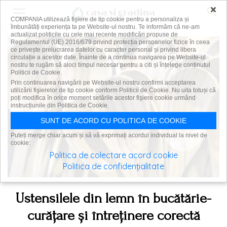
×
COMPANIA utilizează fişiere de tip cookie pentru a personaliza și
îmbunătăți experiența ta pe Website-ul nostru. Te informăm că ne-am
actualizat politicile cu cele mai recente modificări propuse de
Regulamentul (UE) 2016/679 privind protecția persoanelor fizice în ceea
ce privește prelucrarea datelor cu caracter personal și privind libera
circulație a acestor date. Înainte de a continua navigarea pe Website-ul
nostru te rugăm să aloci timpul necesar pentru a citi și înțelege conținutul
Politicii de Cookie.
Prin continuarea navigării pe Website-ul nostru confirmi acceptarea
utilizării fişierelor de tip cookie conform Politicii de Cookie. Nu uita totuși că
poți modifica în orice moment setările acestor fişiere cookie urmând
instrucțiunile din Politica de Cookie.
SUNT DE ACORD CU POLITICA DE COOKIE
Puteți merge chiar acum și să vă exprimați acordul individual la nivel de
cookie:
Politica de colectare acord cookie
Politica de confidențialitate
Ustensilele din lemn în bucătărie-
curățare și întreținere corectă