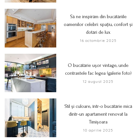
Să ne inspirăm din bucătăriile
oamenilor celebri: spațiu, confort și
dotări de lux
16 octombrie 2025
O bucătărie ușor vintage, unde
contrastele fac legea (galerie foto)
12 august 2025
Stil și culoare, într-o bucătărie mică
dintr-un apartament renovat la
Timișoara
10 aprilie 2025