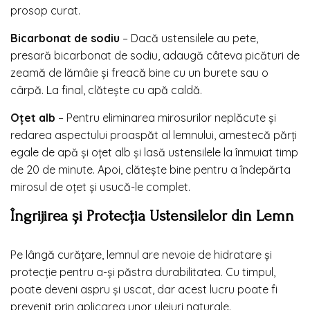
prosop curat.
Bicarbonat de sodiu
– Dacă ustensilele au pete,
presară bicarbonat de sodiu, adaugă câteva picături de
zeamă de lămâie și freacă bine cu un burete sau o
cârpă. La final, clătește cu apă caldă.
Oțet alb
– Pentru eliminarea mirosurilor neplăcute și
redarea aspectului proaspăt al lemnului, amestecă părți
egale de apă și oțet alb și lasă ustensilele la înmuiat timp
de 20 de minute. Apoi, clătește bine pentru a îndepărta
mirosul de oțet și usucă-le complet.
Îngrijirea și Protecția Ustensilelor din Lemn
Pe lângă curățare, lemnul are nevoie de hidratare și
protecție pentru a-și păstra durabilitatea. Cu timpul,
poate deveni aspru și uscat, dar acest lucru poate fi
prevenit prin aplicarea unor uleiuri naturale.