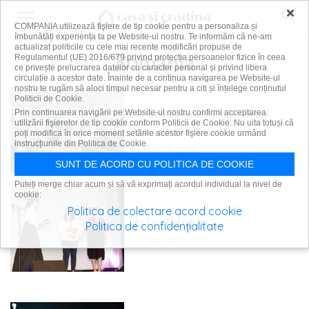
×
COMPANIA utilizează fişiere de tip cookie pentru a personaliza și
îmbunătăți experiența ta pe Website-ul nostru. Te informăm că ne-am
actualizat politicile cu cele mai recente modificări propuse de
România
Regulamentul (UE) 2016/679 privind protecția persoanelor fizice în ceea
ce privește prelucrarea datelor cu caracter personal și privind libera
circulație a acestor date. Înainte de a continua navigarea pe Website-ul
nostru te rugăm să aloci timpul necesar pentru a citi și înțelege conținutul
Politicii de Cookie.
O casă de vacanță sub semnul
Prin continuarea navigării pe Website-ul nostru confirmi acceptarea
utilizării fişierelor de tip cookie conform Politicii de Cookie. Nu uita totuși că
armoniei estetice
poți modifica în orice moment setările acestor fişiere cookie urmând
instrucțiunile din Politica de Cookie.
3 martie 2016
SUNT DE ACORD CU POLITICA DE COOKIE
Puteți merge chiar acum și să vă exprimați acordul individual la nivel de
cookie:
Politica de colectare acord cookie
În Țara Hațegului
Politica de confidențialitate
15 februarie 2016