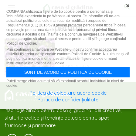
×
COMPANIA utilizează fişiere de tip cookie pentru a personaliza și
îmbunătăți experiența ta pe Website-ul nostru. Te informăm că ne-am
actualizat politicile cu cele mai recente modificări propuse de
petunii
Regulamentul (UE) 2016/679 privind protecția persoanelor fizice în ceea
ce privește prelucrarea datelor cu caracter personal și privind libera
circulație a acestor date. Înainte de a continua navigarea pe Website-ul
nostru te rugăm să aloci timpul necesar pentru a citi și înțelege conținutul
Politicii de Cookie.
Frumuseți de vară: petuniile și
Prin continuarea navigării pe Website-ul nostru confirmi acceptarea
utilizării fişierelor de tip cookie conform Politicii de Cookie. Nu uita totuși că
îngrijirea lor
poți modifica în orice moment setările acestor fişiere cookie urmând
instrucțiunile din Politica de Cookie.
28 aprilie 2025
SUNT DE ACORD CU POLITICA DE COOKIE
Puteți merge chiar acum și să vă exprimați acordul individual la nivel de
cookie:
Politica de colectare acord cookie
Politica de confidențialitate
Inspirație zilnică pentru casă și grădină: idei creative,
sfaturi practice și tendințe actuale pentru spații
frumoase și primitoare.