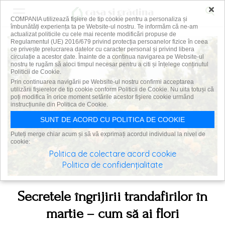
×
COMPANIA utilizează fişiere de tip cookie pentru a personaliza și
îmbunătăți experiența ta pe Website-ul nostru. Te informăm că ne-am
actualizat politicile cu cele mai recente modificări propuse de
Regulamentul (UE) 2016/679 privind protecția persoanelor fizice în ceea
ce privește prelucrarea datelor cu caracter personal și privind libera
circulație a acestor date. Înainte de a continua navigarea pe Website-ul
nostru te rugăm să aloci timpul necesar pentru a citi și înțelege conținutul
Politicii de Cookie.
Prin continuarea navigării pe Website-ul nostru confirmi acceptarea
utilizării fişierelor de tip cookie conform Politicii de Cookie. Nu uita totuși că
poți modifica în orice moment setările acestor fişiere cookie urmând
instrucțiunile din Politica de Cookie.
SUNT DE ACORD CU POLITICA DE COOKIE
Puteți merge chiar acum și să vă exprimați acordul individual la nivel de
cookie:
Politica de colectare acord cookie
Politica de confidențialitate
Secretele îngrijirii trandafirilor în
martie – cum să ai flori