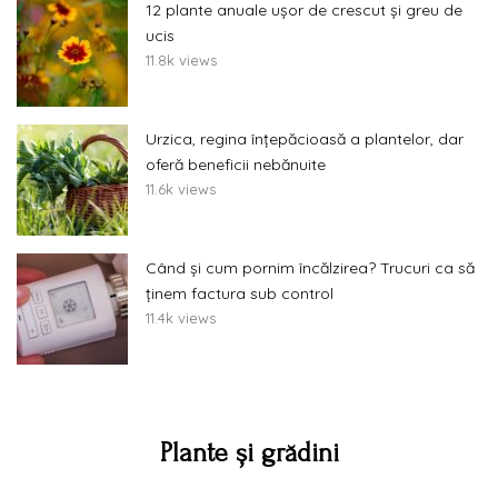
12 plante anuale ușor de crescut și greu de
ucis
11.8k views
Urzica, regina înțepăcioasă a plantelor, dar
oferă beneficii nebănuite
11.6k views
Când și cum pornim încălzirea? Trucuri ca să
ținem factura sub control
11.4k views
Plante și grădini