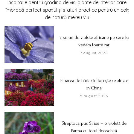
Inspirație pentru grădina de vis, plante de interior care
îmbracă perfect spațiul și sfaturi practice pentru un colț
de natură mereu viu
7 soiuri de violete africane pe care le
vedem foarte rar
7 august 2026
Floarea de hârtie înflorește exploziv
în China
5 august 2026
Streptocarpus Sirius – o violetă de
Parma cu totul deosebită