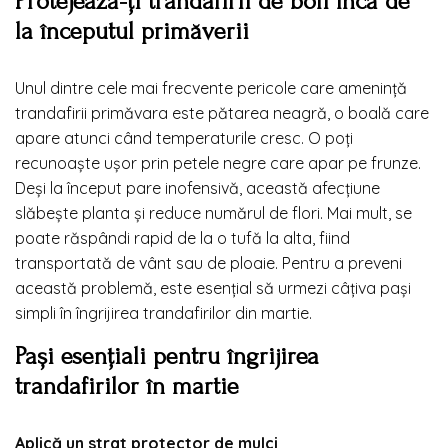
Protejează-ți trandafirii de boli încă de
la începutul primăverii
Unul dintre cele mai frecvente pericole care amenință
trandafirii primăvara este
pătarea neagră
, o boală care
apare atunci când temperaturile cresc. O poți
recunoaște ușor prin petele negre care apar pe frunze.
Deși la început pare inofensivă, această afecțiune
slăbește planta și reduce numărul de flori. Mai mult, se
poate răspândi rapid de la o tufă la alta, fiind
transportată de vânt sau de ploaie.
Pentru a preveni
această problemă, este esențial să urmezi câțiva pași
simpli în îngrijirea trandafirilor din martie.
Pași esențiali pentru îngrijirea
trandafirilor în martie
Aplică un strat protector de mulci