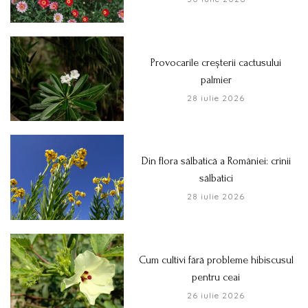
Provocarile creșterii cactusului
palmier
28 iulie 2026
Din flora sălbatică a României: crinii
sălbatici
28 iulie 2026
Cum cultivi fără probleme hibiscusul
pentru ceai
26 iulie 2026