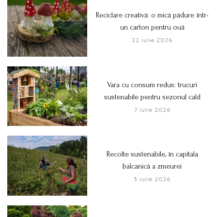
Reciclare creativă: o mică pădure într-
un carton pentru ouă
22 iulie 2026
Vara cu consum redus: trucuri
sustenabile pentru sezonul cald
7 iulie 2026
Recolte sustenabile, în capitala
balcanică a zmeurei
3 iulie 2026