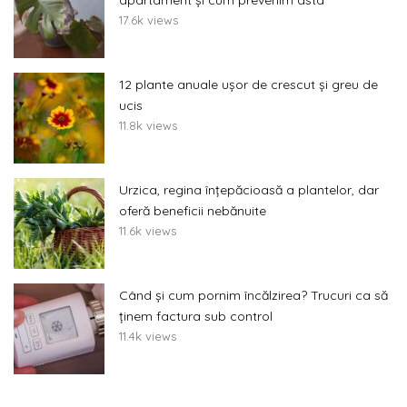
apartament și cum prevenim asta
17.6k views
12 plante anuale ușor de crescut și greu de
ucis
11.8k views
Urzica, regina înțepăcioasă a plantelor, dar
oferă beneficii nebănuite
11.6k views
Când și cum pornim încălzirea? Trucuri ca să
ținem factura sub control
11.4k views