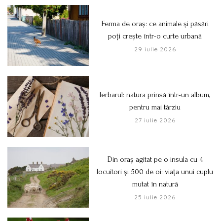
Ferma de oraș: ce animale și păsări
poți crește într-o curte urbană
29 iulie 2026
Ierbarul: natura prinsă într-un album,
pentru mai târziu
27 iulie 2026
Din oraș agitat pe o insula cu 4
locuitori și 500 de oi: viața unui cuplu
mutat în natură
25 iulie 2026