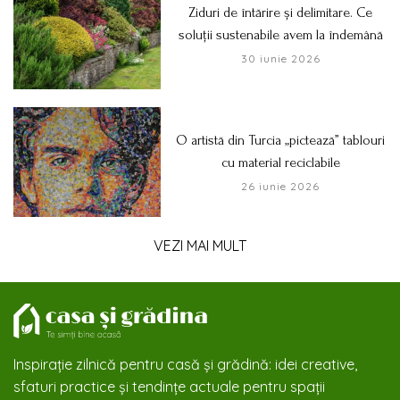
Ziduri de întărire și delimitare. Ce
soluții sustenabile avem la îndemână
30 iunie 2026
O artistă din Turcia „pictează” tablouri
cu material reciclabile
26 iunie 2026
VEZI MAI MULT
Inspirație zilnică pentru casă și grădină: idei creative,
sfaturi practice și tendințe actuale pentru spații