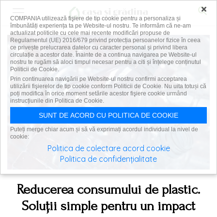
×
COMPANIA utilizează fişiere de tip cookie pentru a personaliza și
îmbunătăți experiența ta pe Website-ul nostru. Te informăm că ne-am
actualizat politicile cu cele mai recente modificări propuse de
Regulamentul (UE) 2016/679 privind protecția persoanelor fizice în ceea
ce privește prelucrarea datelor cu caracter personal și privind libera
circulație a acestor date. Înainte de a continua navigarea pe Website-ul
nostru te rugăm să aloci timpul necesar pentru a citi și înțelege conținutul
Politicii de Cookie.
Prin continuarea navigării pe Website-ul nostru confirmi acceptarea
utilizării fişierelor de tip cookie conform Politicii de Cookie. Nu uita totuși că
poți modifica în orice moment setările acestor fişiere cookie urmând
instrucțiunile din Politica de Cookie.
SUNT DE ACORD CU POLITICA DE COOKIE
Puteți merge chiar acum și să vă exprimați acordul individual la nivel de
cookie:
Politica de colectare acord cookie
Politica de confidențialitate
Reducerea consumului de plastic.
Soluții simple pentru un impact