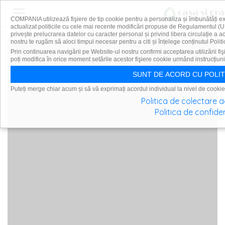
COMPANIA utilizează fişiere de tip cookie pentru a personaliza și îmbunătăți e
actualizat politicile cu cele mai recente modificări propuse de Regulamentul (U
privește prelucrarea datelor cu caracter personal și privind libera circulație a 
nostru te rugăm să aloci timpul necesar pentru a citi și înțelege conținutul Politi
Prin continuarea navigării pe Website-ul nostru confirmi acceptarea utilizării fiş
poți modifica în orice moment setările acestor fişiere cookie urmând instrucțiuni
SUNT DE ACORD CU POLIT
Puteți merge chiar acum și să vă exprimați acordul individual la nivel de cookie
Politica de colectare 
Politica de confiden