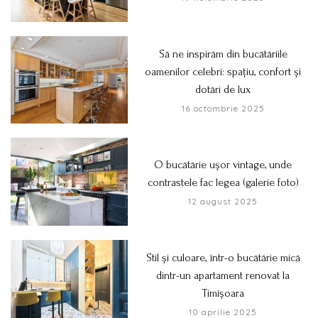
Să ne inspirăm din bucătăriile
oamenilor celebri: spațiu, confort și
dotări de lux
16 octombrie 2025
O bucătărie ușor vintage, unde
contrastele fac legea (galerie foto)
12 august 2025
Stil și culoare, într-o bucătărie mică
dintr-un apartament renovat la
Timișoara
10 aprilie 2025