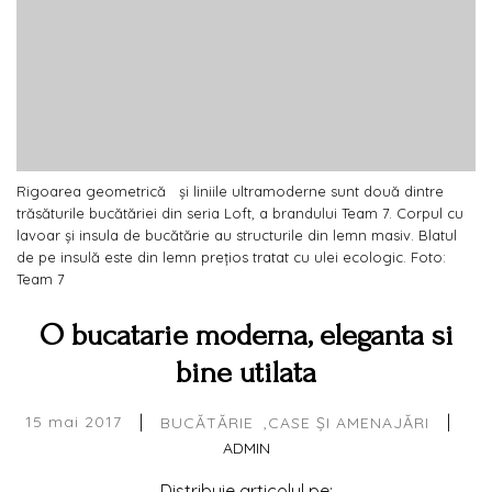
Rigoarea geometrică și liniile ultramoderne sunt două dintre
trăsăturile bucătăriei din seria Loft, a brandului Team 7. Corpul cu
lavoar și insula de bucătărie au structurile din lemn masiv. Blatul
de pe insulă este din lemn prețios tratat cu ulei ecologic. Foto:
Team 7
O bucatarie moderna, eleganta si
bine utilata
|
|
15 mai 2017
BUCĂTĂRIE
CASE ȘI AMENAJĂRI
ADMIN
Distribuie articolul pe: