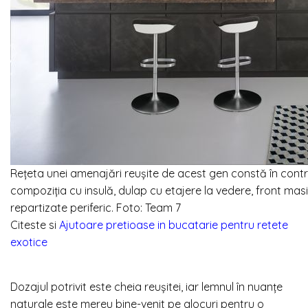
Rețeta unei amenajări reușite de acest gen constă în contras
compoziția cu insulă, dulap cu etajere la vedere, front masi
repartizate periferic. Foto: Team 7
Citeste si
Ajutoare pretioase in bucatarie pentru retete
exotice
Dozajul potrivit este cheia reușitei, iar lemnul în nuanțe
naturale este mereu bine-venit pe alocuri pentru o