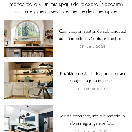
mâncarea, ci și un mic spațiu de relaxare. În această
subcategorie găsești idei inedite de amenajare.
Cum acoperi spațiul de sub chiuvetă
fără să mobilezi. O soluție tradițională
23 iunie 2026
Bucătărie mică? 11 idei prin care faci
spațiul să pară mai mare
21 noiembrie 2025
Joc de contraste, într-o bucătărie în
alb și negru (galerie foto)
19 noiembrie 2025