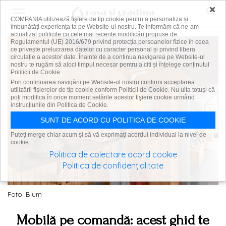
×
COMPANIA utilizează fişiere de tip cookie pentru a personaliza și
îmbunătăți experiența ta pe Website-ul nostru. Te informăm că ne-am
actualizat politicile cu cele mai recente modificări propuse de
Regulamentul (UE) 2016/679 privind protecția persoanelor fizice în ceea
ce privește prelucrarea datelor cu caracter personal și privind libera
circulație a acestor date. Înainte de a continua navigarea pe Website-ul
nostru te rugăm să aloci timpul necesar pentru a citi și înțelege conținutul
Politicii de Cookie.
Prin continuarea navigării pe Website-ul nostru confirmi acceptarea
utilizării fişierelor de tip cookie conform Politicii de Cookie. Nu uita totuși că
poți modifica în orice moment setările acestor fişiere cookie urmând
instrucțiunile din Politica de Cookie.
SUNT DE ACORD CU POLITICA DE COOKIE
Puteți merge chiar acum și să vă exprimați acordul individual la nivel de
cookie:
Politica de colectare acord cookie
Politica de confidențialitate
Foto: Blum
Mobilă pe comandă: acest ghid te