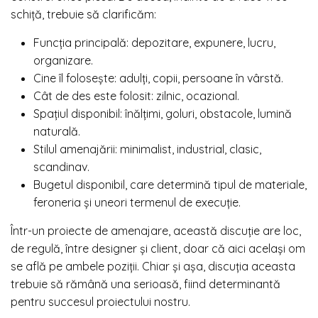
schiță, trebuie să clarificăm:
Funcția principală: depozitare, expunere, lucru,
organizare.
Cine îl folosește: adulți, copii, persoane în vârstă.
Cât de des este folosit: zilnic, ocazional.
Spațiul disponibil: înălțimi, goluri, obstacole, lumină
naturală.
Stilul amenajării: minimalist, industrial, clasic,
scandinav.
Bugetul disponibil, care determină tipul de materiale,
feroneria și uneori termenul de execuție.
Într-un proiecte de amenajare, această discuție are loc,
de regulă, între designer și client, doar că aici același om
se află pe ambele poziții. Chiar și așa, discuția aceasta
trebuie să rămână una serioasă, fiind determinantă
pentru succesul proiectului nostru.