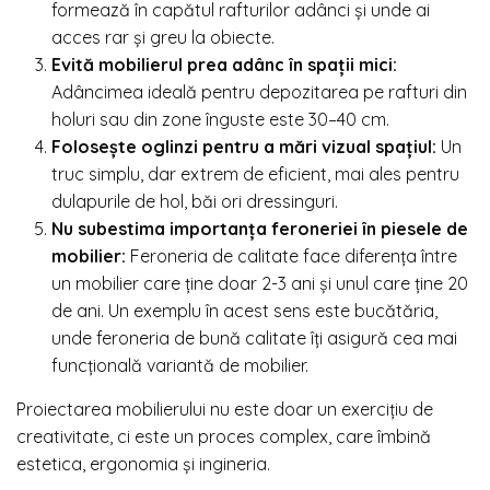
formează în capătul rafturilor adânci și unde ai
acces rar și greu la obiecte.
Evită mobilierul prea adânc în spații mici:
Adâncimea ideală pentru depozitarea pe rafturi din
holuri sau din zone înguste este 30–40 cm.
Folosește oglinzi pentru a mări vizual spațiul:
Un
truc simplu, dar extrem de eficient, mai ales pentru
dulapurile de hol, băi ori dressinguri.
Nu subestima importanța feroneriei în piesele de
mobilier:
Feroneria de calitate face diferența între
un mobilier care ține doar 2-3 ani și unul care ține 20
de ani. Un exemplu în acest sens este bucătăria,
unde feroneria de bună calitate îți asigură cea mai
funcțională variantă de mobilier.
Proiectarea mobilierului nu este doar un exercițiu de
creativitate, ci este un proces complex, care îmbină
estetica, ergonomia și ingineria.