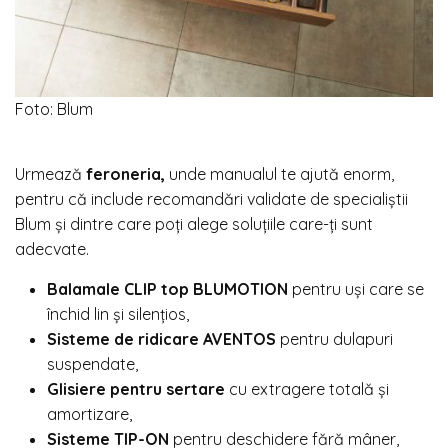
Foto: Blum
Urmează
feroneria,
unde manualul te ajută enorm,
pentru că include recomandări validate de specialiștii
Blum și dintre care poți alege soluțiile care-ți sunt
adecvate.
Balamale CLIP top BLUMOTION
pentru uși care se
închid lin și silențios,
Sisteme de ridicare AVENTOS
pentru dulapuri
suspendate,
Glisiere pentru sertare
cu extragere totală și
amortizare,
Sisteme TIP-ON
pentru deschidere fără mâner,