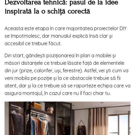
Dezvoltarea tehnică: pasul de la idee
inspirată la o schiță corectă
Aceasta este etapa în care majoritatea proiectelor DIY
se împotmolesc, dar manualul explică însă clar și
accesibil ce trebuie făcut.
Din start, gândești poziționarea în plan a mobilei și
măsori distanțele ce trebuie lăsate față de elementele
din jur (prize, calorifer, uși, ferestre). Astfel, vei ști cum va
veni mobila pe poziție și la ce obstacole trebuie să fii
atent, dar și la ce trebuie să se raporteze echipa care va
asigura montajul, în cazul care nu îl faci chiar tu.