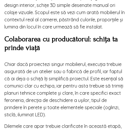
design interior, schițe 3D simple desenate manual ori
colaje vizuale. Scopul este să vezi cum arată mobilierul în
contextul real al camerei, păstrând culorile, proporțiile și
lumina din locul în care urmează să fie instalat.
Colaborarea cu producătorul: schița ta
prinde viață
Chiar dacă proiectezi singur mobilierul, execuția trebuie
asigurată de un atelier sau o fabrică de profil, iar faptul
că ai deja o schiță îți simplifică proiectul. Este esențial să
comunici clar cu echipa, iar pentru asta trebuie să trimiți
planuri tehnice complete și clare, în care specifici exact
feroneria, direcția de deschidere a ușilor, tipul de
prindere în perete și toate elementele speciale (oglinzi,
sticlă, iluminat LED).
Dilemele care apar trebuie clarificate în această etapă,