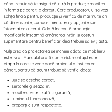
când trebuie să te asiguri că intră în producție mobilierul
în forma pe care ți-o dorești. Cere producătorului să vezi
schița finală pentru producție și verifică de mai multe ori
că dimensiunile, compartimentarea și opțiunile sunt
întocmai ce ai cerut. Odată începută producția,
modificările înseamnă amânarea livrării și costuri
suplimentare pentru beneficiar, deci trebuie să eviți asta.
Mulți cred că proiectarea se încheie odată ce mobilierul
este livrat. Manualul arată contrariul: montajul este
etapa în care se vede dacă proiectul a fost corect
gândit, pentru că acum trebuie să verifici dacă:
ușile se deschid corect,
sertarele glisează lin,
mobilierul este fixat în siguranță,
iluminatul funcționează,
proporțiile sunt respectate.