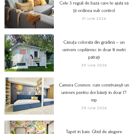
Cele 3 reguli de bază care te ajută să
ții ordinea sub control
31 iulie 2026
Căsuța colorată din grădină – un
univers copilăresc în doar 8 metri
pătrați
30 iulie 2026
Camera Cosmos: cum construiești un
univers pentru doi băieți în doar 17
mp
29 iulie 2026
Tapet în baie. Ghid de alegere