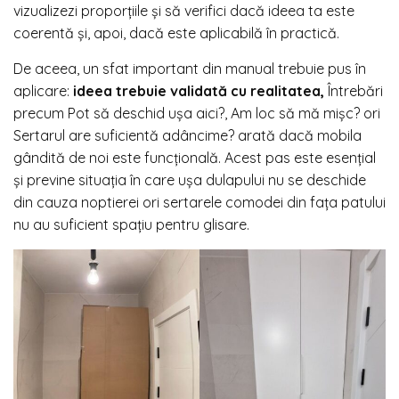
vizualizezi proporțiile și să verifici dacă ideea ta este
coerentă și, apoi, dacă este aplicabilă în practică.
De aceea, un sfat important din manual trebuie pus în
aplicare:
ideea trebuie validată cu realitatea,
Întrebări
precum
Pot să deschid ușa aici?
,
Am loc să mă mișc?
ori
Sertarul are suficientă adâncime?
arată dacă mobila
gândită de noi este funcțională. Acest pas este esențial
și previne situația în care ușa dulapului nu se deschide
din cauza noptierei ori sertarele comodei din fața patului
nu au suficient spațiu pentru glisare.