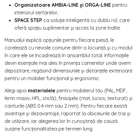
Organizatoare AMBIA-LINE și ORGA-LINE
pentru
interiorul sertarelor,
SPACE STEP
ca soluție inteligentă cu dublu rol, care
oferă spațiu suplimentar și acces la zone înalte.
Manualul explică opțiunile pentru fiecare piesă, le
corelează cu nevoile comune dintr-o locuință și cu modul
în care ele se încadrează în ansamblul total. Informațiile
devin esențiale mai ales în privința camerelor unde avem
depozitare, regăsind dimensiunile și distanțele exterioare
pentru un mobilier funcțional și ergonomic.
Alegi apoi
materialele
pentru mobilierul tău (PAL, MDF,
lemn masiv, HPL, sticlă), finisajele (mat, lucios, texturat) și
canturile (ABS 0.4 mm sau 2 mm). Pentru fiecare există
avantaje și dezavantaje, raportat la obiceiurile de trai și
de utilizare, iar alegerea lor în cunoștință de cauză
susține funcționalitatea pe termen lung.