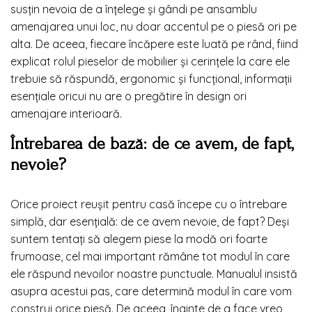
susțin nevoia de a înțelege și gândi pe ansamblu
amenajarea unui loc, nu doar accentul pe o piesă ori pe
alta. De aceea, fiecare încăpere este luată pe rând, fiind
explicat rolul pieselor de mobilier și cerințele la care ele
trebuie să răspundă, ergonomic și funcțional, informații
esențiale oricui nu are o pregătire în design ori
amenajare interioară.
Întrebarea de bază: de ce avem, de fapt,
nevoie?
Orice proiect reușit pentru casă începe cu o întrebare
simplă, dar esențială: de ce avem nevoie, de fapt? Deși
suntem tentați să alegem piese la modă ori foarte
frumoase, cel mai important rămâne tot modul în care
ele răspund nevoilor noastre punctuale. Manualul insistă
asupra acestui pas, care determină modul în care vom
construi orice piesă. De aceea, înainte de a face vreo