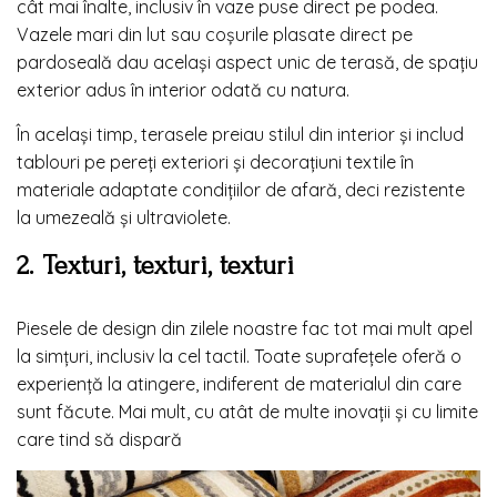
cât mai înalte, inclusiv în vaze puse direct pe podea.
Vazele mari din lut sau coșurile plasate direct pe
pardoseală dau același aspect unic de terasă, de spațiu
exterior adus în interior odată cu natura.
În același timp, terasele preiau stilul din interior și includ
tablouri pe pereți exteriori și decorațiuni textile în
materiale adaptate condițiilor de afară, deci rezistente
la umezeală și ultraviolete.
2. Texturi, texturi, texturi
Piesele de design din zilele noastre fac tot mai mult apel
la simțuri, inclusiv la cel tactil. Toate suprafețele oferă o
experiență la atingere, indiferent de materialul din care
sunt făcute. Mai mult, cu atât de multe inovații și cu limite
care tind să dispară