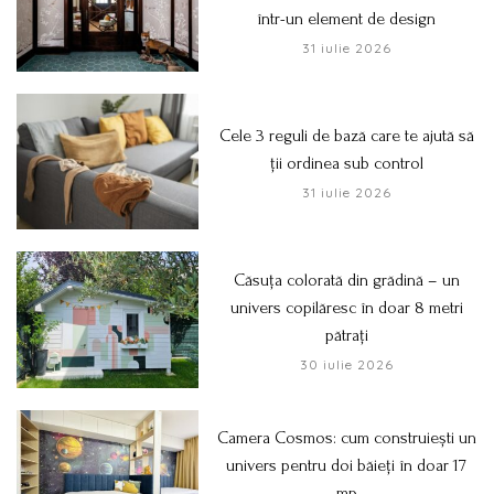
într-un element de design
31 iulie 2026
Cele 3 reguli de bază care te ajută să
ții ordinea sub control
31 iulie 2026
Căsuța colorată din grădină – un
univers copilăresc în doar 8 metri
pătrați
30 iulie 2026
Camera Cosmos: cum construiești un
univers pentru doi băieți în doar 17
mp