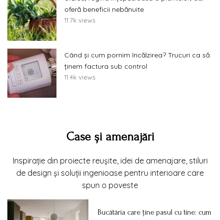
oferă beneficii nebănuite
11.7k views
Când și cum pornim încălzirea? Trucuri ca să
ținem factura sub control
11.4k views
Case și amenajări
Inspirație din proiecte reușite, idei de amenajare, stiluri
de design și soluții ingenioase pentru interioare care
spun o poveste
Bucătăria care ține pasul cu tine: cum