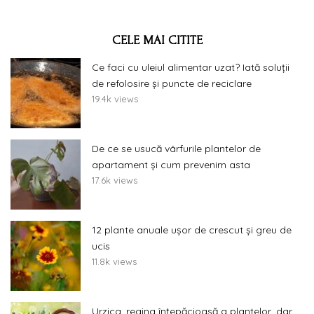
CELE MAI CITITE
Ce faci cu uleiul alimentar uzat? Iată soluții
de refolosire și puncte de reciclare
19.4k views
De ce se usucă vârfurile plantelor de
apartament și cum prevenim asta
17.6k views
12 plante anuale ușor de crescut și greu de
ucis
11.8k views
Urzica, regina înțepăcioasă a plantelor, dar