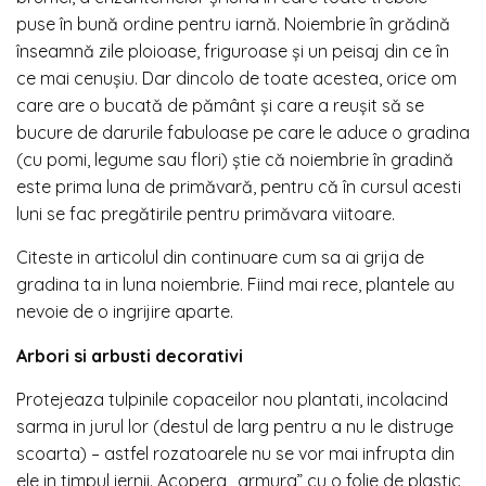
puse în bună ordine pentru iarnă. Noiembrie în grădină
înseamnă zile ploioase, friguroase și un peisaj din ce în
ce mai cenușiu. Dar dincolo de toate acestea, orice om
care are o bucată de pământ și care a reușit să se
bucure de darurile fabuloase pe care le aduce o gradina
(cu pomi, legume sau flori) știe că noiembrie în gradină
este prima luna de primăvară, pentru că în cursul acesti
luni se fac pregătirile pentru primăvara viitoare.
Citeste in articolul din continuare cum sa ai grija de
gradina ta in luna noiembrie. Fiind mai rece, plantele au
nevoie de o ingrijire aparte.
Arbori si arbusti decorativi
Protejeaza tulpinile copaceilor nou plantati, incolacind
sarma in jurul lor (destul de larg pentru a nu le distruge
scoarta) – astfel rozatoarele nu se vor mai infrupta din
ele in timpul iernii. Acopera „armura” cu o folie de plastic