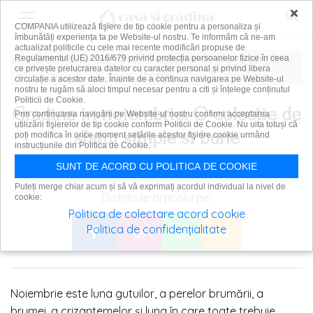
×
COMPANIA utilizează fişiere de tip cookie pentru a personaliza și
îmbunătăți experiența ta pe Website-ul nostru. Te informăm că ne-am
actualizat politicile cu cele mai recente modificări propuse de
Regulamentul (UE) 2016/679 privind protecția persoanelor fizice în ceea
ce privește prelucrarea datelor cu caracter personal și privind libera
circulație a acestor date. Înainte de a continua navigarea pe Website-ul
nostru te rugăm să aloci timpul necesar pentru a citi și înțelege conținutul
Politicii de Cookie.
Gradina in noiembrie. O colectie de
Prin continuarea navigării pe Website-ul nostru confirmi acceptarea
utilizării fişierelor de tip cookie conform Politicii de Cookie. Nu uita totuși că
sfatui simple si bune
poți modifica în orice moment setările acestor fişiere cookie urmând
instrucțiunile din Politica de Cookie.
SUNT DE ACORD CU POLITICA DE COOKIE
|
|
29 octombrie 2018
ADMIN
PLANTE ȘI GRĂDINI
Puteți merge chiar acum și să vă exprimați acordul individual la nivel de
Distribuie articolul pe:
cookie:
Politica de colectare acord cookie
Politica de confidențialitate
Noiembrie este luna gutuilor, a perelor brumării, a
brumei, a crizantemelor și luna în care toate trebuie