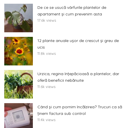
De ce se usucă vârfurile plantelor de
apartament și cum prevenim asta
17.6k views
12 plante anuale ușor de crescut și greu de
ucis
11.8k views
Urzica, regina înțepăcioasă a plantelor, dar
oferă beneficii nebănuite
11.6k views
Când și cum pornim încălzirea? Trucuri ca să
ținem factura sub control
11.4k views