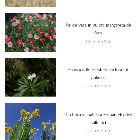
Vis de vară în culori: margareta de
Paris
30 iulie 2026
Provocarile creșterii cactusului
palmier
28 iulie 2026
Din flora sălbatică a României: crinii
sălbatici
28 iulie 2026