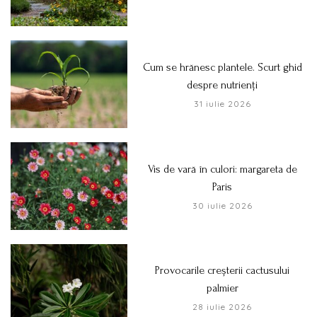
Cum se hrănesc plantele. Scurt ghid
despre nutrienți
31 iulie 2026
Vis de vară în culori: margareta de
Paris
30 iulie 2026
Provocarile creșterii cactusului
palmier
28 iulie 2026