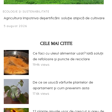
ECOLOGIE ȘI SUSTENABILITATE
Agricultura împotriva deșertificării: soluție atipică de cultivare
5 august 2026
CELE MAI CITITE
Ce faci cu uleiul alimentar uzat? Iată soluții
de refolosire și puncte de reciclare
19.4k views
De ce se usucă vârfurile plantelor de
apartament și cum prevenim asta
17.6k views
12 plante anuale ușor de crescut și greu de