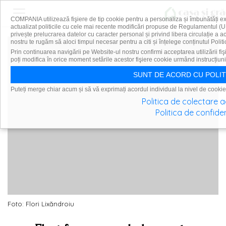
COMPANIA utilizează fişiere de tip cookie pentru a personaliza și îmbunătăți e
actualizat politicile cu cele mai recente modificări propuse de Regulamentul (U
privește prelucrarea datelor cu caracter personal și privind libera circulație a 
nostru te rugăm să aloci timpul necesar pentru a citi și înțelege conținutul Politi
Prin continuarea navigării pe Website-ul nostru confirmi acceptarea utilizării fiş
poți modifica în orice moment setările acestor fişiere cookie urmând instrucțiuni
SUNT DE ACORD CU POLIT
Puteți merge chiar acum și să vă exprimați acordul individual la nivel de cookie
Politica de colectare 
Politica de confiden
Foto: Flori Lixăndroiu