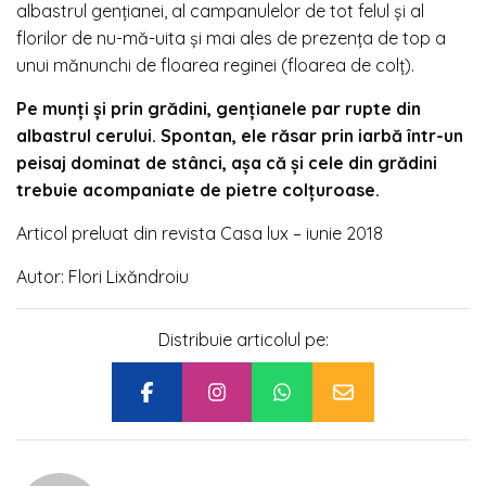
albastrul genţianei, al campanulelor de tot felul şi al
florilor de nu-mă-uita şi mai ales de prezenţa de top a
unui mănunchi de floarea reginei (floarea de colț).
Pe munți și prin grădini, genţianele par rupte din
albastrul cerului. Spontan, ele răsar prin iarbă într-un
peisaj dominat de stânci, aşa că şi cele din grădini
trebuie acompaniate de pietre colțuroase.
Articol preluat din revista Casa lux – iunie 2018
Autor: Flori Lixăndroiu
Distribuie articolul pe: