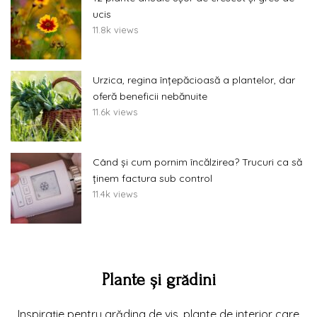
ucis
11.8k views
Urzica, regina înțepăcioasă a plantelor, dar
oferă beneficii nebănuite
11.6k views
Când și cum pornim încălzirea? Trucuri ca să
ținem factura sub control
11.4k views
Plante și grădini
Inspirație pentru grădina de vis, plante de interior care