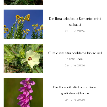
Din flora sălbatică a României: crinii
sălbatici
28 iulie 2026
Cum cultivi fără probleme hibiscusul
pentru ceai
26 iulie 2026
Din flora sălbatică a României:
gladiolele sălbatice
24 iulie 2026