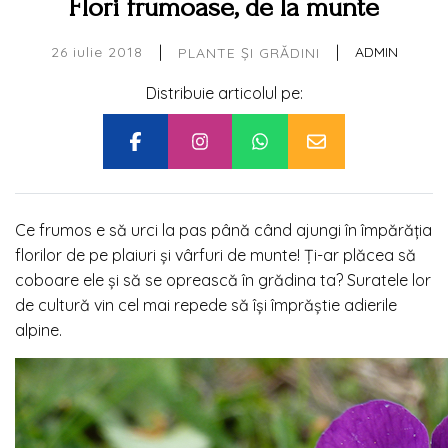
Flori frumoase, de la munte
|
|
26 iulie 2018
ADMIN
PLANTE ȘI GRĂDINI
Distribuie articolul pe:
Ce frumos e să urci la pas până când ajungi în împărăţia
florilor de pe plaiuri şi vârfuri de munte! Ţi-ar plăcea să
coboare ele şi să se oprească în grădina ta? Suratele lor
de cultură vin cel mai repede să îşi împrăştie adierile
alpine.