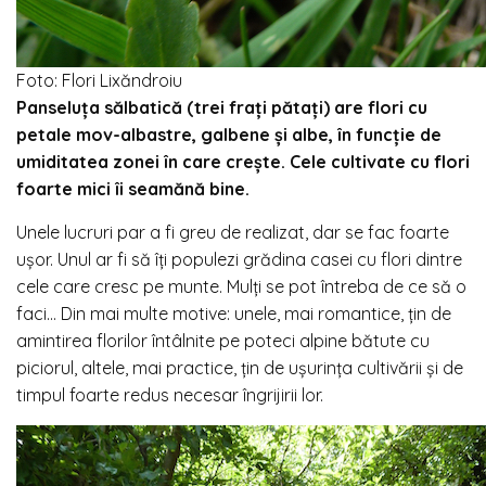
Foto: Flori Lixăndroiu
Panseluța sălbatică (trei fraţi pătaţi) are flori cu
petale mov-albastre, galbene şi albe, în funcţie de
umiditatea zonei în care creşte. Cele cultivate cu flori
foarte mici îi seamănă bine.
Un
ele lucruri par a fi greu de realizat, dar se fac foarte
uşor. Unul ar fi să îţi populezi grădina casei cu flori dintre
cele care cresc pe munte. Mulţi se pot întreba de ce să o
faci… Din mai multe motive: unele, mai romantice, ţin de
amintirea florilor întâlnite pe poteci alpine bătute cu
piciorul, altele, mai practice, ţin de uşurinţa cultivării şi de
timpul foarte redus necesar îngrijirii lor.