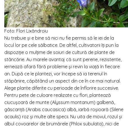
Foto: Flori Lixăndroiu
Nu trebuie şi e bine să nici nu fie permis să le iei de la
locul lor pe cele sălbatice. De altfel, cultivatorii îţi pun la
dispoziţie o mulţime de soiuri de cultură de plante de
stâncărie. Au marele avantaj că sunt perene, rezistente,
iernează afară fără probleme şi revin la viaţă în fiecare
an. După ce le plantezi, vor începe să ia terenul în
stăpânire, căpătând un aspect din ce în ce mai natural.
Alege plante diferite cu perioade de înflorire succesive.
Pentru pete de culoare realizate cu flori, plantează
ciucuşoară de munte (Alyssum montanum) galbenă,
gâscariţă (Arabis caucasica) albă, iarbă roşioară (Silene
acaulis) roz şi multe alte specii. Nu uita de movul, rozul şi
albul covoarelor de brumărele (Phlox subulata), nici de