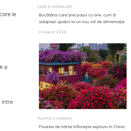
CASE ȘI AMENAJĂRI
care le
Bucătăria care ține pasul cu tine: cum îți
adaptezi spațiul la un nou stil de alimentație
6 august 2026
e și
 între
PLANTE ȘI GRĂDINI
Floarea de hârtie înflorește exploziv în China