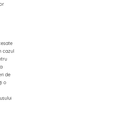
or
cesate
n cazul
ntru
la
ri de
ți o
usului