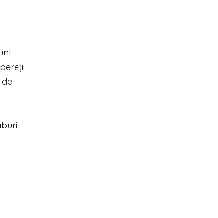
sunt
pereții
i de
aburi