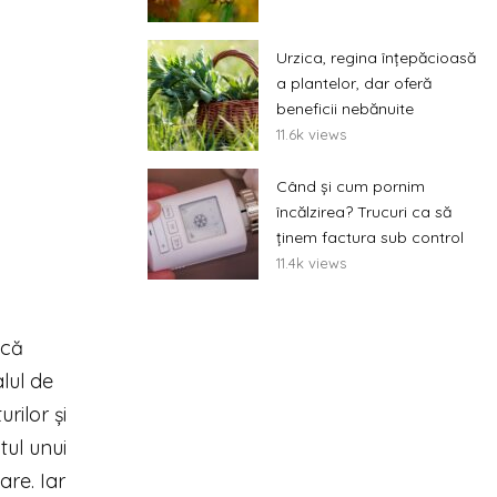
Urzica, regina înțepăcioasă
a plantelor, dar oferă
beneficii nebănuite
11.6k views
Când și cum pornim
încălzirea? Trucuri ca să
ținem factura sub control
11.4k views
acă
lul de
rilor și
tul unui
are. Iar