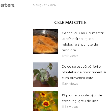
ierbere,
5 august 2026
CELE MAI CITITE
Ce faci cu uleiul alimentar
uzat? Iată soluții de
refolosire și puncte de
reciclare
19.4k views
De ce se usucă vârfurile
plantelor de apartament și
cum prevenim asta
17.6k views
12 plante anuale ușor de
crescut și greu de ucis
11.8k views