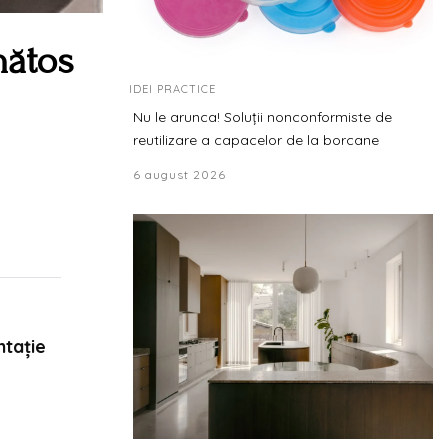
nătos
IDEI PRACTICE
Nu le arunca! Soluții nonconformiste de
reutilizare a capacelor de la borcane
6 august 2026
ntaţie