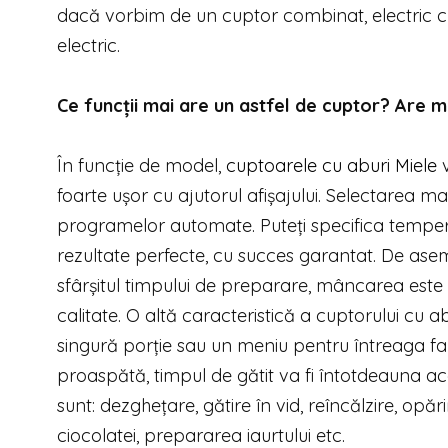
dacă vorbim de un cuptor combinat, electric cu 
electric.
Ce funcții mai are un astfel de cuptor? Are m
În funcție de model,
cuptoarele cu aburi Miele
v
foarte ușor cu ajutorul afișajului. Selectarea m
programelor automate. Puteți specifica tempera
rezultate perfecte, cu succes garantat. De asem
sfârșitul timpului de preparare, mâncarea este
calitate. O altă caracteristică a cuptorului cu a
singură porție sau un meniu pentru întreaga fa
proaspătă, timpul de gătit va fi întotdeauna acel
sunt: dezghețare, gătire în vid, reîncălzire, opăr
ciocolatei, prepararea iaurtului etc.