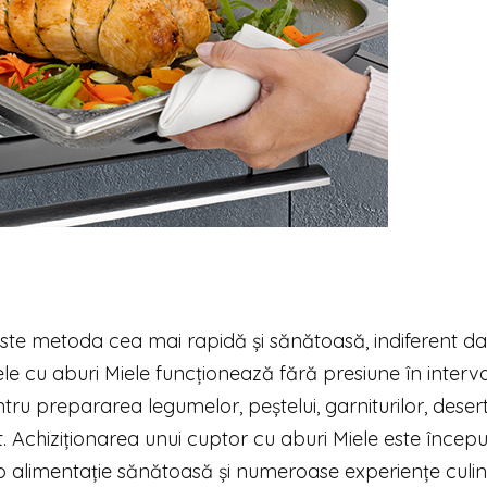
este metoda cea mai rapidă și sănătoasă, indiferent d
e cu aburi Miele funcționează fără presiune în interva
ru prepararea legumelor, peștelui, garniturilor, desertu
t. Achiziționarea unui cuptor cu aburi Miele este începu
, o alimentație sănătoasă și numeroase experiențe culin