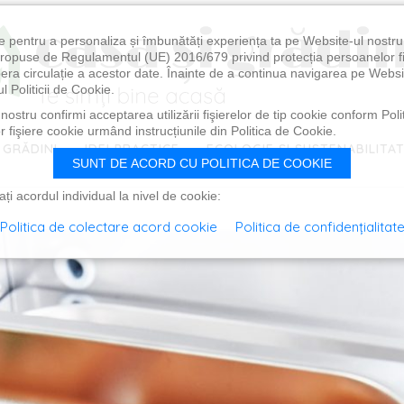
e pentru a personaliza și îmbunătăți experiența ta pe Website-ul nostr
i propuse de Regulamentul (UE) 2016/679 privind protecția persoanelor f
ibera circulație a acestor date. Înainte de a continua navigarea pe Websi
l Politicii de Cookie.
ostru confirmi acceptarea utilizării fişierelor de tip cookie conform Polit
 fişiere cookie urmând instrucțiunile din Politica de Cookie.
 GRĂDINI
IDEI PRACTICE
ECOLOGIE ȘI SUSTENABILITA
SUNT DE ACORD CU POLITICA DE COOKIE
i acordul individual la nivel de cookie:
Politica de colectare acord cookie
Politica de confidențialitat