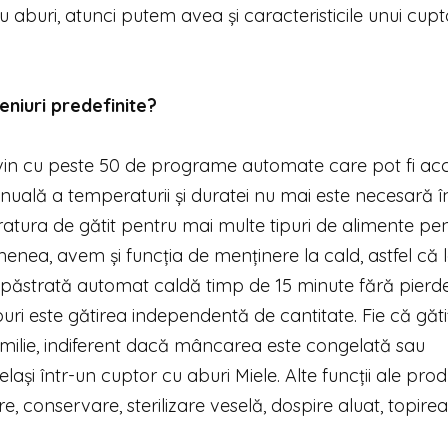
aburi, atunci putem avea și caracteristicile unui cupt
eniuri predefinite?
in cu peste 50 de programe automate care pot fi ac
anuală a temperaturii și duratei nu mai este necesară î
tura de gătit pentru mai multe tipuri de alimente pe
enea, avem și funcția de menținere la cald, astfel că 
 păstrată automat caldă timp de 15 minute fără pierde
buri este gătirea independentă de cantitate. Fie că găti
milie, indiferent dacă mâncarea este congelată sau
ași într-un cuptor cu aburi Miele. Alte funcții ale prod
ire, conservare, sterilizare veselă, dospire aluat, topirea