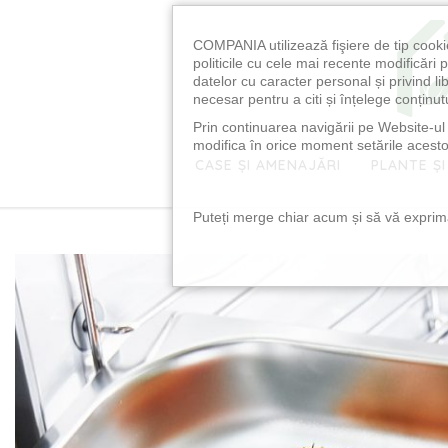
COMPANIA utilizează fişiere de tip cooki
politicile cu cele mai recente modificăr
datelor cu caracter personal și privind l
necesar pentru a citi și înțelege conținutu
Prin continuarea navigării pe Website-ul n
modifica în orice moment setările acestor
CASE ȘI AMENAJĂRI
PLANTE ȘI
Puteți merge chiar acum și să vă exprimaț