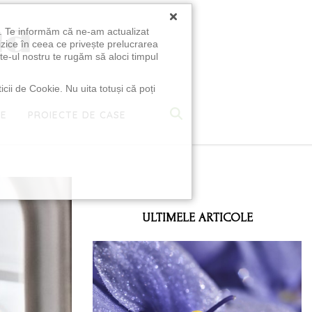
×
u. Te informăm că ne-am actualizat
izice în ceea ce privește prelucrarea
te-ul nostru te rugăm să aloci timpul
icii de Cookie. Nu uita totuși că poți
TE
PROIECTE DE CASE
e
ULTIMELE ARTICOLE