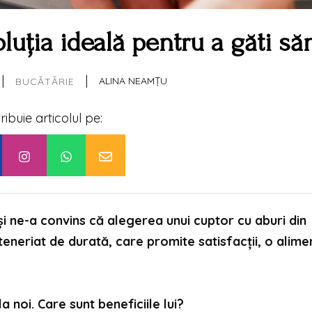
oluția ideală pentru a găti să
|
|
ALINA NEAMȚU
BUCĂTĂRIE
tribuie articolul pe:
i ne-a convins că alegerea unui cuptor cu aburi din
teneriat de durată, care promite satisfacţii, o alime
 noi. Care sunt beneficiile lui?