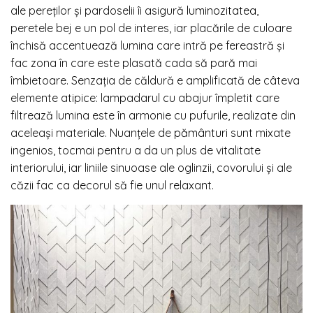
ale pereților și pardoselii îi asigură
luminozitatea
,
peretele bej e un pol de interes, iar placările de culoare
închisă accentuează lumina care intră pe fereastră și
fac zona în care este plasată cada să pară mai
îmbietoare. Senzația de căldură e amplificată de câteva
elemente atipice: lampadarul cu abajur împletit care
filtrează lumina este în armonie cu pufurile, realizate din
aceleași materiale. Nuanțele de
pământuri
sunt mixate
ingenios, tocmai pentru a da un plus de vitalitate
interiorului, iar liniile sinuoase ale oglinzii, covorului și ale
căzii fac ca decorul să fie unul relaxant.