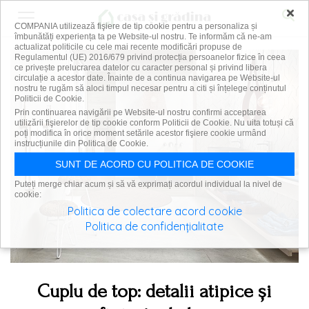
×
COMPANIA utilizează fişiere de tip cookie pentru a personaliza și
îmbunătăți experiența ta pe Website-ul nostru. Te informăm că ne-am
actualizat politicile cu cele mai recente modificări propuse de
Regulamentul (UE) 2016/679 privind protecția persoanelor fizice în ceea
ce privește prelucrarea datelor cu caracter personal și privind libera
circulație a acestor date. Înainte de a continua navigarea pe Website-ul
nostru te rugăm să aloci timpul necesar pentru a citi și înțelege conținutul
Politicii de Cookie.
Prin continuarea navigării pe Website-ul nostru confirmi acceptarea
utilizării fişierelor de tip cookie conform Politicii de Cookie. Nu uita totuși că
poți modifica în orice moment setările acestor fişiere cookie urmând
instrucțiunile din Politica de Cookie.
SUNT DE ACORD CU POLITICA DE COOKIE
Puteți merge chiar acum și să vă exprimați acordul individual la nivel de
cookie:
Politica de colectare acord cookie
Politica de confidențialitate
Cuplu de top: detalii atipice și