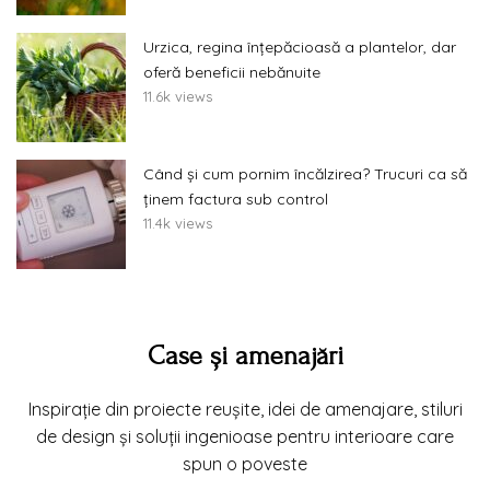
Urzica, regina înțepăcioasă a plantelor, dar
oferă beneficii nebănuite
11.6k views
Când și cum pornim încălzirea? Trucuri ca să
ținem factura sub control
11.4k views
Case și amenajări
Inspirație din proiecte reușite, idei de amenajare, stiluri
de design și soluții ingenioase pentru interioare care
spun o poveste