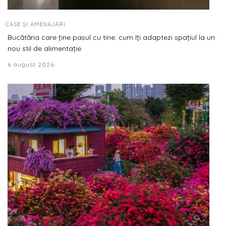
CASE ȘI AMENAJĂRI
Bucătăria care ține pasul cu tine: cum îți adaptezi spațiul la un
nou stil de alimentație
6 august 2026