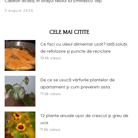
Călători acasă, în orașul teiului lui Eminescu: Iași
5 august 2026
CELE MAI CITITE
Ce faci cu uleiul alimentar uzat? Iată soluții
de refolosire și puncte de reciclare
19.4k views
De ce se usucă vârfurile plantelor de
apartament și cum prevenim asta
17.6k views
12 plante anuale ușor de crescut și greu de
ucis
11.8k views