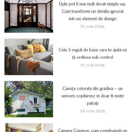
Ușile pot fi mai mult decât simple uși.
Cum transformi un detaliu ignorat
într-un element de design
31 iulie 2026
Cele 3 reguli de bază care te ajută să
ții ordinea sub control
31 iulie 2026
Căsuța colorată din grădină – un
univers copilăresc în doar 8 metri
pătrați
30 iulie 2026
Camera Cosmos: cum construiești un