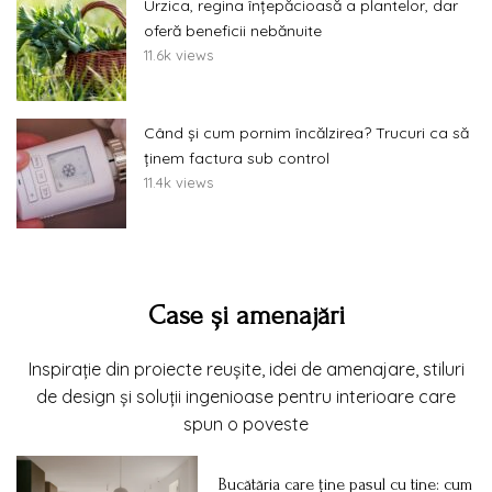
Urzica, regina înțepăcioasă a plantelor, dar
oferă beneficii nebănuite
11.6k views
Când și cum pornim încălzirea? Trucuri ca să
ținem factura sub control
11.4k views
Case și amenajări
Inspirație din proiecte reușite, idei de amenajare, stiluri
de design și soluții ingenioase pentru interioare care
spun o poveste
Bucătăria care ține pasul cu tine: cum