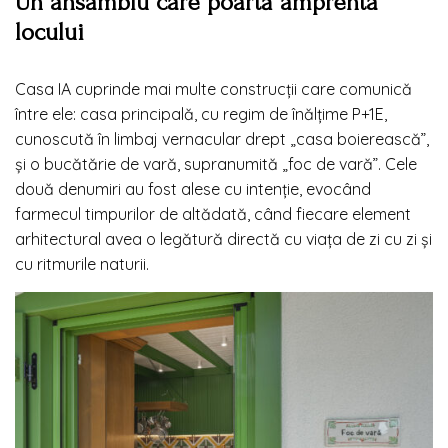
Un ansamblu care poartă amprenta
locului
Casa IA cuprinde mai multe construcții care comunică
între ele: casa principală, cu regim de înălțime P+1E,
cunoscută în limbaj vernacular drept „casa boierească”,
și o bucătărie de vară, supranumită „foc de vară”. Cele
două denumiri au fost alese cu intenție, evocând
farmecul timpurilor de altădată, când fiecare element
arhitectural avea o legătură directă cu viața de zi cu zi și
cu ritmurile naturii.