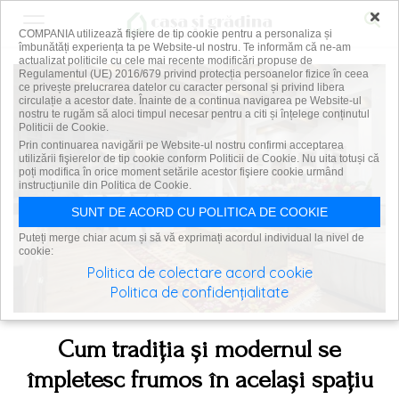
×
COMPANIA utilizează fişiere de tip cookie pentru a personaliza și
îmbunătăți experiența ta pe Website-ul nostru. Te informăm că ne-am
actualizat politicile cu cele mai recente modificări propuse de
Regulamentul (UE) 2016/679 privind protecția persoanelor fizice în ceea
ce privește prelucrarea datelor cu caracter personal și privind libera
circulație a acestor date. Înainte de a continua navigarea pe Website-ul
nostru te rugăm să aloci timpul necesar pentru a citi și înțelege conținutul
Politicii de Cookie.
Prin continuarea navigării pe Website-ul nostru confirmi acceptarea
utilizării fişierelor de tip cookie conform Politicii de Cookie. Nu uita totuși că
poți modifica în orice moment setările acestor fişiere cookie urmând
instrucțiunile din Politica de Cookie.
SUNT DE ACORD CU POLITICA DE COOKIE
Puteți merge chiar acum și să vă exprimați acordul individual la nivel de
cookie:
Politica de colectare acord cookie
Politica de confidențialitate
Cum tradiția și modernul se
împletesc frumos în același spațiu