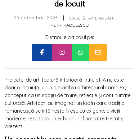
de locuit
|
|
28 octombrie 2025
CASE ȘI AMENAJĂRI
PETRI RADULESCU
Distribuie articolul pe:
Proiectul de arhitectură interioară intitulat IA nu este
doar o locuință, ci un ansamblu arhitectural complex,
conceput ca un spațiu de trăire, reflecție și continuitate
culturală. Arhitecții au imaginat un loc în care tradiția
românească se întâlnește firesc cu exigențele vieții
moderne, rezultând un echilibru rafinat între trecut și
prezent.