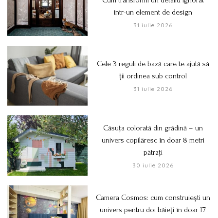
Cum transformi un detaliu ignorat
într-un element de design
31 iulie 2026
Cele 3 reguli de bază care te ajută să
ții ordinea sub control
31 iulie 2026
Căsuța colorată din grădină – un
univers copilăresc în doar 8 metri
pătrați
30 iulie 2026
Camera Cosmos: cum construiești un
univers pentru doi băieți în doar 17