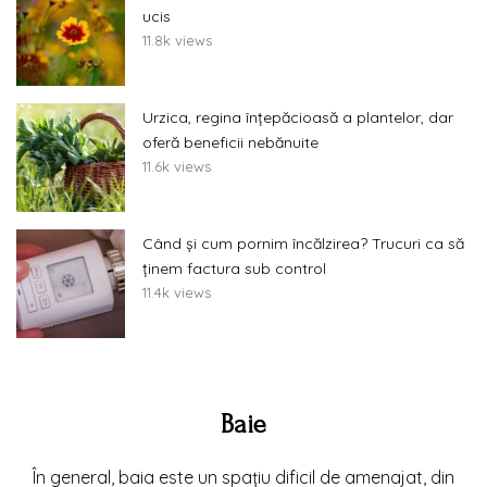
ucis
11.8k views
Urzica, regina înțepăcioasă a plantelor, dar
oferă beneficii nebănuite
11.6k views
Când și cum pornim încălzirea? Trucuri ca să
ținem factura sub control
11.4k views
Baie
În general, baia este un spațiu dificil de amenajat, din