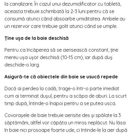
la canalizare. În cazul unui dezumidificator cu tabletă,
aceasta trebuie schimbată la 2-3 luni pentru că se
consumă atunci când absoarbe umiditatea. Ambele au
un rezervor care trebuie golit atunci când se umple.
Ține ușa de la baie deschisă
Pentru ca încăperea să se aerisească constant, ține
mereu ușa ușor deschisă (10-15 cm), iar după duș
deschide-o larg.
Asigură-te că obiectele din baie se usucă repede
Dacă ai perdea la cadă, trage-o într-o parte imediat
cum ai terminat dușul, pentru a scăpa de aburi. La scurt
timp după, întinde-o înapoi pentru a se putea usca.
Covorașele de baie trebuie aerisite des și spălate la 3
săptămâni, altfel vor căpăta un miros neplăcut. Nu lăsa
în baie nici prosoape foarte ude, ci întinde-le la aer după