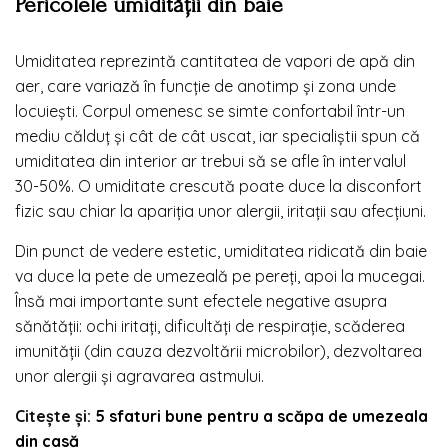
Pericolele umidității din baie
Umiditatea reprezintă cantitatea de vapori de apă din
aer, care variază în funcție de anotimp și zona unde
locuiești. Corpul omenesc se simte confortabil într-un
mediu călduț și cât de cât uscat, iar specialiștii spun că
umiditatea din interior ar trebui să se afle în intervalul
30-50%. O umiditate crescută poate duce la disconfort
fizic sau chiar la apariția unor alergii, iritații sau afecțiuni.
Din punct de vedere estetic, umiditatea ridicată din baie
va duce la pete de umezeală pe pereți, apoi la mucegai.
Însă mai importante sunt efectele negative asupra
sănătății: ochi iritați, dificultăți de respirație, scăderea
imunității (din cauza dezvoltării microbilor), dezvoltarea
unor alergii și agravarea astmului.
Citește și:
5 sfaturi bune pentru a scăpa de umezeala
din casă