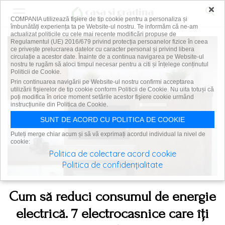
×
COMPANIA utilizează fişiere de tip cookie pentru a personaliza și
îmbunătăți experiența ta pe Website-ul nostru. Te informăm că ne-am
actualizat politicile cu cele mai recente modificări propuse de
Regulamentul (UE) 2016/679 privind protecția persoanelor fizice în ceea
ce privește prelucrarea datelor cu caracter personal și privind libera
circulație a acestor date. Înainte de a continua navigarea pe Website-ul
nostru te rugăm să aloci timpul necesar pentru a citi și înțelege conținutul
Politicii de Cookie.
Prin continuarea navigării pe Website-ul nostru confirmi acceptarea
utilizării fişierelor de tip cookie conform Politicii de Cookie. Nu uita totuși că
poți modifica în orice moment setările acestor fişiere cookie urmând
instrucțiunile din Politica de Cookie.
SUNT DE ACORD CU POLITICA DE COOKIE
Puteți merge chiar acum și să vă exprimați acordul individual la nivel de
cookie:
Politica de colectare acord cookie
Politica de confidențialitate
Cum să reduci consumul de energie
electrică. 7 electrocasnice care îți