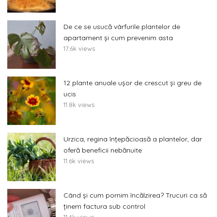
De ce se usucă vârfurile plantelor de
apartament și cum prevenim asta
17.6k views
12 plante anuale ușor de crescut și greu de
ucis
11.8k views
Urzica, regina înțepăcioasă a plantelor, dar
oferă beneficii nebănuite
11.6k views
Când și cum pornim încălzirea? Trucuri ca să
ținem factura sub control