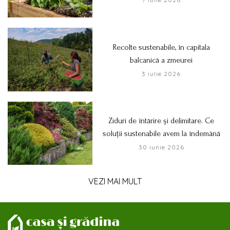
Recolte sustenabile, în capitala
balcanică a zmeurei
3 iulie 2026
Ziduri de întărire și delimitare. Ce
soluții sustenabile avem la îndemână
30 iunie 2026
VEZI MAI MULT