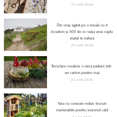
27 iulie 2026
Din oraș agitat pe o insula cu 4
locuitori și 500 de oi: viața unui cuplu
mutat în natură
25 iulie 2026
Reciclare creativă: o mică pădure într-
un carton pentru ouă
22 iulie 2026
Vara cu consum redus: trucuri
sustenabile pentru sezonul cald
7 iulie 2026