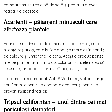
combate musculița albă de seră și pentru a preveni
reapariția acesteia.
Acarienii – păianjeni minusculi care
afectează plantele
Acarienii sunt insecte de dimensiuni foarte mici, cu o
nuanță roșiatică, care își fac apariția mai ales în condiții
de căldură și umiditate ridicată. Aceștia produc pânze
fine pe plante, iar în urma atacului lor, frunzele încep să
se usuce, iar bobocii florali se înnegresc și cad.
Tratament recomandat: Aplică Vertimec, Voliam Targo
sau Sanmite pentru a combate acarienii și pentru a
preveni răspândirea lor.
Tripsul californian – unul dintre cei mai
periculoși dăunători