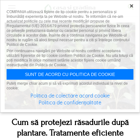
×
COMPANIA utilizează fişiere de tip cookie pentru a personaliza și
îmbunătăți experiența ta pe Website-ul nostru. Te informăm că ne-am
actualizat politicile cu cele mai recente modificări propuse de
Regulamentul (UE) 2016/679 privind protecția persoanelor fizice în ceea
ce privește prelucrarea datelor cu caracter personal și privind libera
circulație a acestor date. Înainte de a continua navigarea pe Website-ul
nostru te rugăm să aloci timpul necesar pentru a citi și înțelege conținutul
Politicii de Cookie.
Prin continuarea navigării pe Website-ul nostru confirmi acceptarea
utilizării fişierelor de tip cookie conform Politicii de Cookie. Nu uita totuși că
poți modifica în orice moment setările acestor fişiere cookie urmând
instrucțiunile din Politica de Cookie.
SUNT DE ACORD CU POLITICA DE COOKIE
Puteți merge chiar acum și să vă exprimați acordul individual la nivel de
cookie:
Politica de colectare acord cookie
Politica de confidențialitate
Cum să protejezi răsadurile după
plantare. Tratamente eficiente