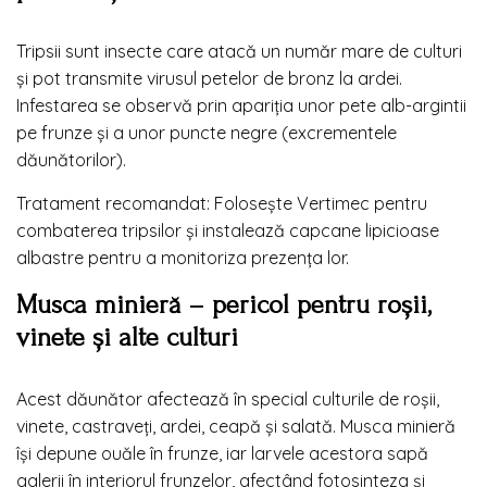
Tripsii sunt insecte care atacă un număr mare de culturi
și pot transmite virusul petelor de bronz la ardei.
Infestarea se observă prin apariția unor pete alb-argintii
pe frunze și a unor puncte negre (excrementele
dăunătorilor).
Tratament recomandat: Folosește Vertimec pentru
combaterea tripsilor și instalează capcane lipicioase
albastre pentru a monitoriza prezența lor.
Musca minieră – pericol pentru roșii,
vinete și alte culturi
Acest dăunător afectează în special culturile de roșii,
vinete, castraveți, ardei, ceapă și salată. Musca minieră
își depune ouăle în frunze, iar larvele acestora sapă
galerii în interiorul frunzelor, afectând fotosinteza și