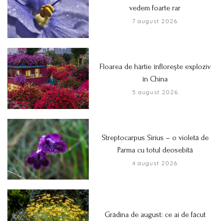
vedem foarte rar
7 august 2026
Floarea de hârtie înflorește exploziv
în China
5 august 2026
Streptocarpus Sirius – o violetă de
Parma cu totul deosebită
4 august 2026
Grădina de august: ce ai de făcut