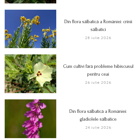
Din flora sălbatică a României: crinii
sălbatici
28 iulie 2026
Cum cultivi fără probleme hibiscusul
pentru ceai
26 iulie 2026
Din flora sălbatică a României:
gladiolele sălbatice
24 iulie 2026