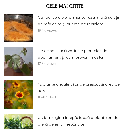
CELE MAI CITITE
Ce faci cu uleiul alimentar uzat? Iată soluții
de refolosire și puncte de reciclare
19.4k views
De ce se usucă vârfurile plantelor de
apartament și cum prevenim asta
17.6k views
12 plante anuale ușor de crescut și greu de
ucis
11.8k views
Urzica, regina înțepăcioasă a plantelor, dar
oferă beneficii nebănuite