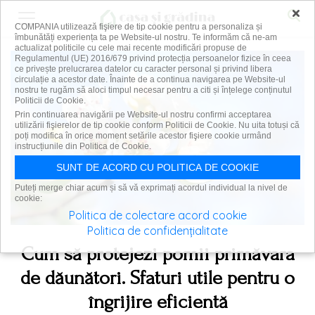
×
COMPANIA utilizează fişiere de tip cookie pentru a personaliza și
îmbunătăți experiența ta pe Website-ul nostru. Te informăm că ne-am
actualizat politicile cu cele mai recente modificări propuse de
Regulamentul (UE) 2016/679 privind protecția persoanelor fizice în ceea
ce privește prelucrarea datelor cu caracter personal și privind libera
circulație a acestor date. Înainte de a continua navigarea pe Website-ul
nostru te rugăm să aloci timpul necesar pentru a citi și înțelege conținutul
Politicii de Cookie.
Prin continuarea navigării pe Website-ul nostru confirmi acceptarea
utilizării fişierelor de tip cookie conform Politicii de Cookie. Nu uita totuși că
poți modifica în orice moment setările acestor fişiere cookie urmând
instrucțiunile din Politica de Cookie.
SUNT DE ACORD CU POLITICA DE COOKIE
Puteți merge chiar acum și să vă exprimați acordul individual la nivel de
cookie:
Politica de colectare acord cookie
Politica de confidențialitate
Cum să protejezi pomii primăvara
de dăunători. Sfaturi utile pentru o
îngrijire eficientă