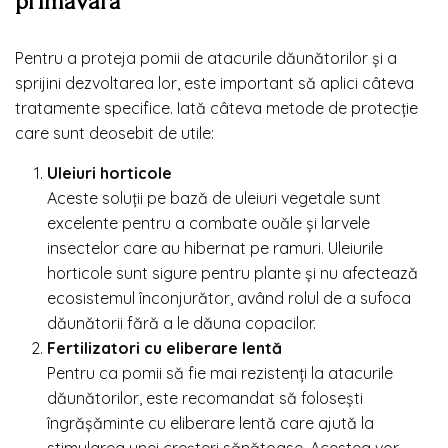
primăvară
Pentru a proteja pomii de atacurile dăunătorilor și a
sprijini dezvoltarea lor, este important să aplici câteva
tratamente specifice. Iată câteva metode de protecție
care sunt deosebit de utile:
Uleiuri horticole
Aceste soluții pe bază de uleiuri vegetale sunt
excelente pentru a combate ouăle și larvele
insectelor care au hibernat pe ramuri. Uleiurile
horticole sunt sigure pentru plante și nu afectează
ecosistemul înconjurător, având rolul de a sufoca
dăunătorii fără a le dăuna copacilor.
Fertilizatori cu eliberare lentă
Pentru ca pomii să fie mai rezistenți la atacurile
dăunătorilor, este recomandat să folosești
îngrășăminte cu eliberare lentă care ajută la
stimularea unei creșteri sănătoase. Acestea vor