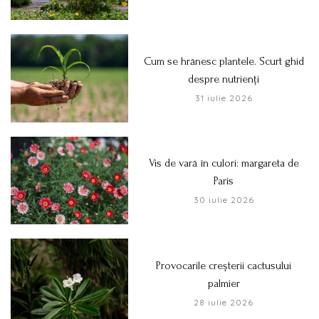
Cum se hrănesc plantele. Scurt ghid
despre nutrienți
31 iulie 2026
Vis de vară în culori: margareta de
Paris
30 iulie 2026
Provocarile creșterii cactusului
palmier
28 iulie 2026