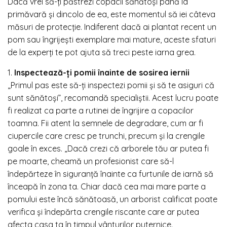
Dacă vrei să-ți păstrezi copacii sănătoși până la
primăvară și dincolo de ea, este momentul să iei câteva
măsuri de protecție. Indiferent dacă ai plantat recent un
pom sau îngrijești exemplare mai mature, aceste sfaturi
de la experți te pot ajuta să treci peste iarna grea.
1.
Inspectează-ți pomii înainte de sosirea iernii
„Primul pas este să-ți inspectezi pomii și să te asiguri că
sunt sănătoși”, recomandă specialiștii. Acest lucru poate
fi realizat ca parte a rutinei de îngrijire a copacilor
toamna. Fii atent la semnele de degradare, cum ar fi
ciupercile care cresc pe trunchi, precum și la crengile
goale în exces. „Dacă crezi că arborele tău ar putea fi
pe moarte, cheamă un profesionist care să-l
îndepărteze în siguranță înainte ca furtunile de iarnă să
înceapă în zona ta. Chiar dacă cea mai mare parte a
pomului este încă sănătoasă, un arborist calificat poate
verifica și îndepărta crengile riscante care ar putea
afecta casa ta în timpul vânturilor puternice.