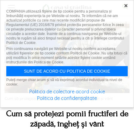
×
COMPANIA utilizează fişiere de tip cookie pentru a personaliza și
îmbunătăți experiența ta pe Website-ul nostru. Te informăm că ne-am
actualizat politicile cu cele mai recente modificări propuse de
Regulamentul (UE) 2016/679 privind protecția persoanelor fizice în ceea
ce privește prelucrarea datelor cu caracter personal și privind libera
circulație a acestor date. Înainte de a continua navigarea pe Website-ul
nostru te rugăm să aloci timpul necesar pentru a citi și înțelege conținutul
Politicii de Cookie.
Prin continuarea navigării pe Website-ul nostru confirmi acceptarea
utilizării fişierelor de tip cookie conform Politicii de Cookie. Nu uita totuși că
poți modifica în orice moment setările acestor fişiere cookie urmând
instrucțiunile din Politica de Cookie.
SUNT DE ACORD CU POLITICA DE COOKIE
Puteți merge chiar acum și să vă exprimați acordul individual la nivel de
cookie:
Politica de colectare acord cookie
Politica de confidențialitate
Cum să protejezi pomii fructiferi de zăpadă, îngheț și vânt.
Cum să protejezi pomii fructiferi de
zăpadă, îngheț și vânt