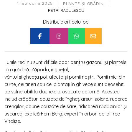
|
|
1 februarie 2025
PLANTE ȘI GRĂDINI
PETRI RADULESCU
Distribuie articolul pe:
Lunile reci nu sunt dificile doar pentru gazonul și plantele
din grădină. Zăpada, înghețul,
vântul și gheața pot afecta și pomii noștri. Pomii mici din
curte, cei tineri sau cei plantați în ghivece sunt deosebit
de vulnerabili la daunele provocate de iarnă. Acestea
includ crăpături cauzate de îngheț, arsuri solare, ruperea
crengilor, daune cauzate de sare, ridicarea rădăcinilor și
uscarea, explică Fern Berg, expert în arbori de la
Tree
Vitalize
.