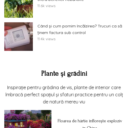
11.6k views
Când și cum pornim încălzirea? Trucuri ca să
ținem factura sub control
11.4k views
Plante și grădini
Inspirație pentru grădina de vis, plante de interior care
îmbracă perfect spațiul și sfaturi practice pentru un colț
de natură mereu viu
Floarea de hârtie înflorește exploziv
în China