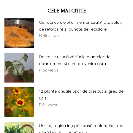
CELE MAI CITITE
Ce faci cu uleiul alimentar uzat? Iată soluții
de refolosire și puncte de reciclare
19.4k views
De ce se usucă vârfurile plantelor de
apartament și cum prevenim asta
17.6k views
12 plante anuale ușor de crescut și greu de
ucis
11.8k views
Urzica, regina înțepăcioasă a plantelor, dar
oferă beneficii nebănuite