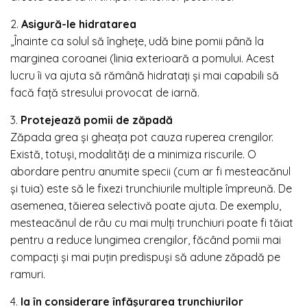
2.
Asigură-le hidratarea
„Înainte ca solul să înghețe, udă bine pomii până la
marginea coroanei (linia exterioară a pomului. Acest
lucru îi va ajuta să rămână hidratați și mai capabili să
facă față stresului provocat de iarnă.
3.
Protejează pomii de zăpadă
Zăpada grea și gheața pot cauza ruperea crengilor.
Există, totuși, modalități de a minimiza riscurile. O
abordare pentru anumite specii (cum ar fi mesteacănul
și tuia) este să le fixezi trunchiurile multiple împreună. De
asemenea, tăierea selectivă poate ajuta. De exemplu,
mesteacănul de râu cu mai mulți trunchiuri poate fi tăiat
pentru a reduce lungimea crengilor, făcând pomii mai
compacți și mai puțin predispuși să adune zăpadă pe
ramuri.
4.
Ia în considerare înfășurarea trunchiurilor