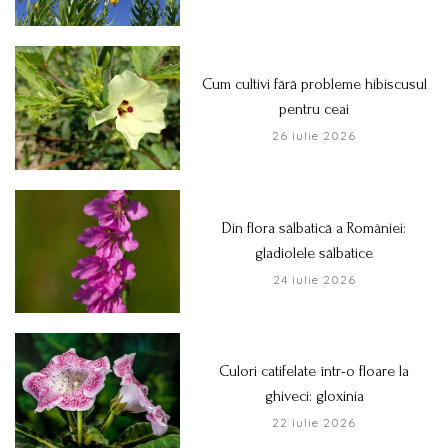
Cum cultivi fără probleme hibiscusul
pentru ceai
26 iulie 2026
Din flora sălbatică a României:
gladiolele sălbatice
24 iulie 2026
Culori catifelate într-o floare la
ghiveci: gloxinia
22 iulie 2026