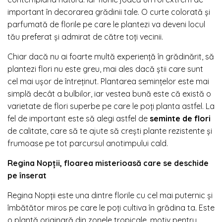
important în decorarea grădinii tale. O curte colorată și
parfumată de florile pe care le plantezi va deveni locul
tău preferat și admirat de către toți vecinii.
Chiar dacă nu ai foarte multă experiență în grădinărit, să
plantezi flori nu este greu, mai ales dacă știi care sunt
cel mai ușor de întreținut. Plantarea semințelor este mai
simplă decât a bulbilor, iar vestea bună este că există o
varietate de flori superbe pe care le poți planta astfel. La
fel de important este să alegi astfel de
seminte de flori
de calitate, care să te ajute să crești plante rezistente și
frumoase pe tot parcursul anotimpului cald.
Regina Nopții, floarea misterioasă care se deschide
pe înserat
Regina Nopții este una dintre florile cu cel mai puternic și
îmbătător miros pe care le poți cultiva în grădina ta. Este
o plantă originară din zonele tropicale, motiv pentru