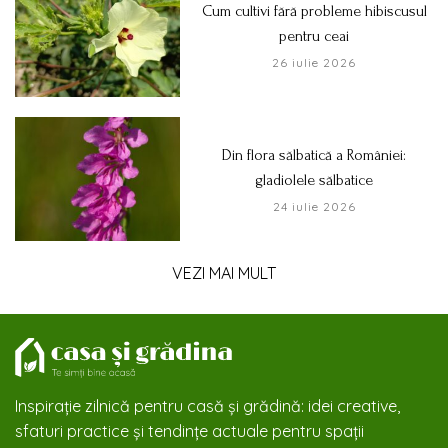
Cum cultivi fără probleme hibiscusul
pentru ceai
26 iulie 2026
Din flora sălbatică a României:
gladiolele sălbatice
24 iulie 2026
VEZI MAI MULT
Inspirație zilnică pentru casă și grădină: idei creative,
sfaturi practice și tendințe actuale pentru spații