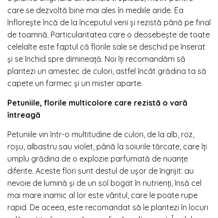
care se dezvoltă bine mai ales în mediile aride. Ea
înflorește încă de la începutul verii și rezistă până pe final
de toamnă. Particularitatea care o deosebește de toate
celelalte este faptul că florile sale se deschid pe înserat
și se închid spre dimineață. Noi îți recomandăm să
plantezi un amestec de culori, astfel încât grădina ta să
capete un farmec și un mister aparte.
Petuniile, florile multicolore care rezistă o vară
întreagă
Petuniile vin într-o multitudine de culori, de la alb, roz,
roșu, albastru sau violet, până la soiurile tărcate, care îți
umplu grădina de o explozie parfumată de nuanțe
diferite. Aceste flori sunt destul de ușor de îngrijit: au
nevoie de lumină și de un sol bogat în nutrienți, însă cel
mai mare inamic al lor este vântul, care le poate rupe
rapid. De aceea, este recomandat să le plantezi în locuri