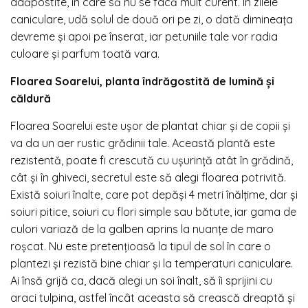
adăpostite, în care să nu se facă mult curent. În zilele
caniculare, udă solul de două ori pe zi, o dată dimineața
devreme și apoi pe înserat, iar petuniile tale vor radia
culoare și parfum toată vara.
Floarea Soarelui, planta îndrăgostită de lumină și
căldură
Floarea Soarelui este ușor de plantat chiar și de copii și
va da un aer rustic grădinii tale. Această plantă este
rezistentă, poate fi crescută cu ușurință atât în grădină,
cât și în ghiveci, secretul este să alegi floarea potrivită.
Există soiuri înalte, care pot depăși 4 metri înălțime, dar și
soiuri pitice, soiuri cu flori simple sau bătute, iar gama de
culori variază de la galben aprins la nuanțe de maro
roșcat. Nu este pretențioasă la tipul de sol în care o
plantezi și rezistă bine chiar și la temperaturi caniculare.
Ai însă grijă ca, dacă alegi un soi înalt, să îi sprijini cu
araci tulpina, astfel încât aceasta să crească dreaptă și