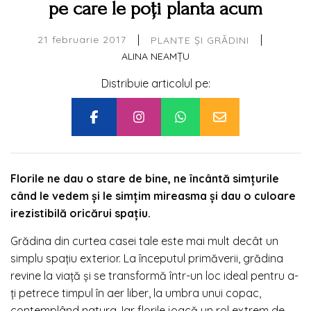
pe care le poți planta acum
|
|
21 februarie 2017
PLANTE ȘI GRĂDINI
ALINA NEAMȚU
Distribuie articolul pe:
Florile ne dau o stare de bine, ne încântă simțurile
când le vedem și le simțim mireasma și dau o culoare
irezistibilă oricărui spațiu.
Grădina din curtea casei tale este mai mult decât un
simplu spațiu exterior. La începutul primăverii, grădina
revine la viață și se transformă într-un loc ideal pentru a-
ți petrece timpul în aer liber, la umbra unui copac,
contemplând natura. Iar florile joacă un rol extrem de