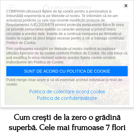
×
COMPANIA utilizează fişiere de tip cookie pentru a personaliza și
îmbunătăți experiența ta pe Website-ul nostru. Te informăm că ne-am
actualizat politicile cu cele mai recente modificări propuse de
Regulamentul (UE) 2016/679 privind protecția persoanelor fizice în ceea
ce privește prelucrarea datelor cu caracter personal și privind libera
circulație a acestor date. Înainte de a continua navigarea pe Website-ul
nostru te rugăm să aloci timpul necesar pentru a citi și înțelege conținutul
Politicii de Cookie.
Prin continuarea navigării pe Website-ul nostru confirmi acceptarea
utilizării fişierelor de tip cookie conform Politicii de Cookie. Nu uita totuși că
poți modifica în orice moment setările acestor fişiere cookie urmând
instrucțiunile din Politica de Cookie.
SUNT DE ACORD CU POLITICA DE COOKIE
Puteți merge chiar acum și să vă exprimați acordul individual la nivel de
cookie:
Politica de colectare acord cookie
Politica de confidențialitate
Cum crești de la zero o grădină
superbă. Cele mai frumoase 7 flori