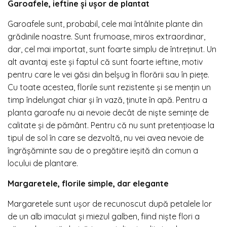
Garoafele, ieftine și ușor de plantat
Garoafele sunt, probabil, cele mai întâlnite plante din
grădinile noastre. Sunt frumoase, miros extraordinar,
dar, cel mai importat, sunt foarte simplu de întreținut. Un
alt avantaj este și faptul că sunt foarte ieftine, motiv
pentru care le vei găsi din belșug în florării sau în piețe.
Cu toate acestea, florile sunt rezistente și se mențin un
timp îndelungat chiar și în vază, ținute în apă. Pentru a
planta garoafe nu ai nevoie decât de niște semințe de
calitate și de pământ. Pentru că nu sunt pretențioase la
tipul de sol în care se dezvoltă, nu vei avea nevoie de
îngrășăminte sau de o pregătire ieșită din comun a
locului de plantare.
Margaretele, florile simple, dar elegante
Margaretele sunt ușor de recunoscut după petalele lor
de un alb imaculat și miezul galben, fiind niște flori a