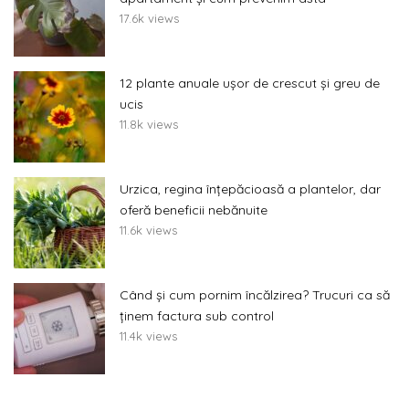
17.6k views
12 plante anuale ușor de crescut și greu de
ucis
11.8k views
Urzica, regina înțepăcioasă a plantelor, dar
oferă beneficii nebănuite
11.6k views
Când și cum pornim încălzirea? Trucuri ca să
ținem factura sub control
11.4k views