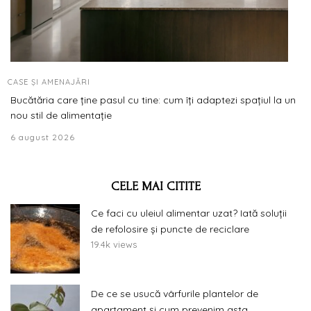
CASE ȘI AMENAJĂRI
Bucătăria care ține pasul cu tine: cum îți adaptezi spațiul la un
nou stil de alimentație
6 august 2026
CELE MAI CITITE
Ce faci cu uleiul alimentar uzat? Iată soluții
de refolosire și puncte de reciclare
19.4k views
De ce se usucă vârfurile plantelor de
apartament și cum prevenim asta