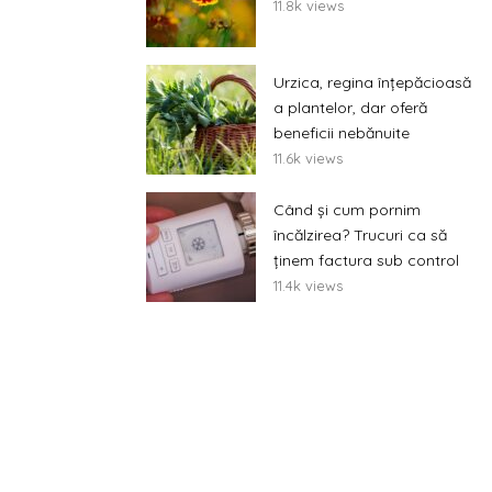
11.8k views
Urzica, regina înțepăcioasă
a plantelor, dar oferă
beneficii nebănuite
11.6k views
Când și cum pornim
încălzirea? Trucuri ca să
ținem factura sub control
11.4k views