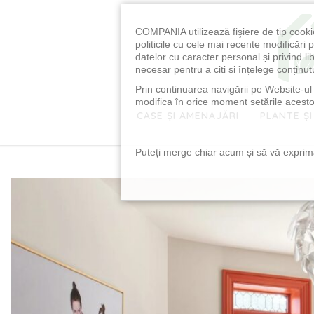
COMPANIA utilizează fişiere de tip cooki
politicile cu cele mai recente modificăr
datelor cu caracter personal și privind l
necesar pentru a citi și înțelege conținutu
Prin continuarea navigării pe Website-ul n
modifica în orice moment setările acestor
CASE ȘI AMENAJĂRI
PLANTE ȘI
Puteți merge chiar acum și să vă exprimaț