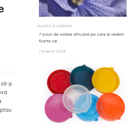
e
PLANTE ȘI GRĂDINI
7 soiuri de violete africane pe care le vedem
foarte rar
7 august 2026
 să-și
ova
a
eptau