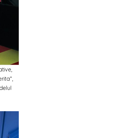
tive,
rita”,
delul