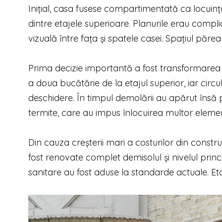
Inițial, casa fusese compartimentată ca locuin
dintre etajele superioare. Planurile erau compl
vizuală între fața și spatele casei. Spațiul păre
Prima decizie importantă a fost transformarea ca
a doua bucătărie de la etajul superior, iar circu
deschidere. În timpul demolării au apărut însă
termite, care au impus înlocuirea multor elemen
Din cauza creșterii mari a costurilor din constru
fost renovate complet demisolul și nivelul princip
sanitare au fost aduse la standarde actuale. Eta