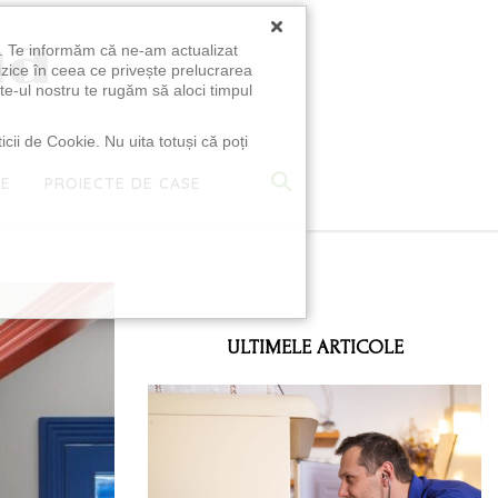
×
u. Te informăm că ne-am actualizat
izice în ceea ce privește prelucrarea
te-ul nostru te rugăm să aloci timpul
icii de Cookie. Nu uita totuși că poți
TE
PROIECTE DE CASE
e
ULTIMELE ARTICOLE