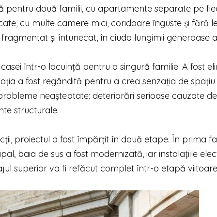
ță pentru două familii, cu apartamente separate pe fi
icate, cu multe camere mici, coridoare înguste și fără 
a fragmentat și întunecat, în ciuda lungimii generoase a c
sei într-o locuință pentru o singură familie. A fost el
lația a fost regândită pentru a crea senzația de spațiu 
 probleme neașteptate: deteriorări serioase cauzate de
te structurale.
cții, proiectul a fost împărțit în două etape. În prima f
al, baia de sus a fost modernizată, iar instalațiile elect
jul superior va fi refăcut complet într-o etapă viitoare