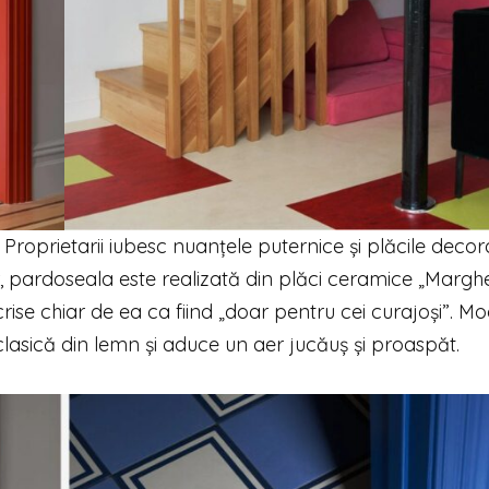
Proprietarii iubesc nuanțele puternice și plăcile decora
r, pardoseala este realizată din plăci ceramice „Marghe
ise chiar de ea ca fiind „doar pentru cei curajoși”. Mo
clasică din lemn și aduce un aer jucăuș și proaspăt.