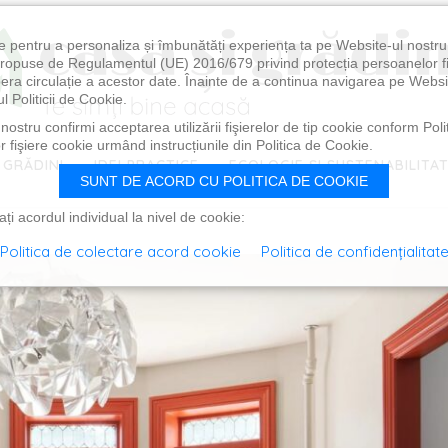
e pentru a personaliza și îmbunătăți experiența ta pe Website-ul nostr
i propuse de Regulamentul (UE) 2016/679 privind protecția persoanelor f
ibera circulație a acestor date. Înainte de a continua navigarea pe Websi
l Politicii de Cookie.
ostru confirmi acceptarea utilizării fişierelor de tip cookie conform Polit
 fişiere cookie urmând instrucțiunile din Politica de Cookie.
 GRĂDINI
IDEI PRACTICE
ECOLOGIE ȘI SUSTENABILITA
SUNT DE ACORD CU POLITICA DE COOKIE
i acordul individual la nivel de cookie:
Politica de colectare acord cookie
Politica de confidențialitat