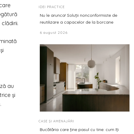
ecare
IDEI PRACTICE
legătură
Nu le arunca! Soluții nonconformiste de
reutilizare a capacelor de la borcane
lădirii.
6 august 2026
iminată
și
ază au
rice și
.
CASE ȘI AMENAJĂRI
Bucătăria care ține pasul cu tine: cum îți