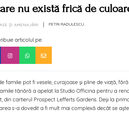
are nu există frică de culoar
|
PETRI RADULESCU
ASE ȘI AMENAJĂRI
tribuie articolul pe:
familie pot fi vesele, curajoase și pline de viață, fără
familie tânără a apelat la Studio Officina pentru a ren
din cartierul Prospect Lefferts Gardens. Deși la prim
varea s-a dovedit a fi mult mai complexă decât se așt