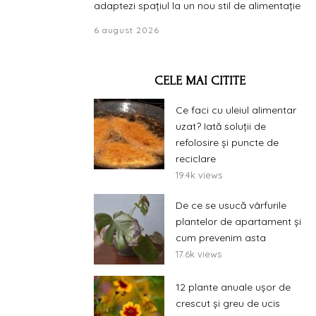
adaptezi spațiul la un nou stil de alimentație
6 august 2026
CELE MAI CITITE
Ce faci cu uleiul alimentar
uzat? Iată soluții de
refolosire și puncte de
reciclare
19.4k views
De ce se usucă vârfurile
plantelor de apartament și
cum prevenim asta
17.6k views
12 plante anuale ușor de
crescut și greu de ucis