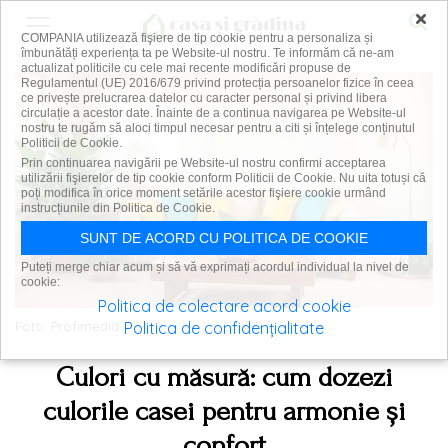
×
COMPANIA utilizează fişiere de tip cookie pentru a personaliza și
îmbunătăți experiența ta pe Website-ul nostru. Te informăm că ne-am
actualizat politicile cu cele mai recente modificări propuse de
Regulamentul (UE) 2016/679 privind protecția persoanelor fizice în ceea
ce privește prelucrarea datelor cu caracter personal și privind libera
circulație a acestor date. Înainte de a continua navigarea pe Website-ul
nostru te rugăm să aloci timpul necesar pentru a citi și înțelege conținutul
Politicii de Cookie.
Prin continuarea navigării pe Website-ul nostru confirmi acceptarea
utilizării fişierelor de tip cookie conform Politicii de Cookie. Nu uita totuși că
poți modifica în orice moment setările acestor fişiere cookie urmând
instrucțiunile din Politica de Cookie.
SUNT DE ACORD CU POLITICA DE COOKIE
Puteți merge chiar acum și să vă exprimați acordul individual la nivel de
cookie:
Politica de colectare acord cookie
Politica de confidențialitate
Foto: Profimedia
Culori cu măsură: cum dozezi
culorile casei pentru armonie și
confort