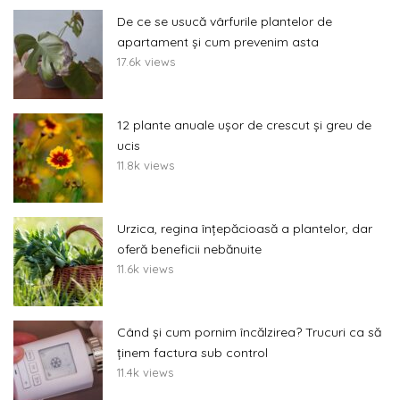
De ce se usucă vârfurile plantelor de
apartament și cum prevenim asta
17.6k views
12 plante anuale ușor de crescut și greu de
ucis
11.8k views
Urzica, regina înțepăcioasă a plantelor, dar
oferă beneficii nebănuite
11.6k views
Când și cum pornim încălzirea? Trucuri ca să
ținem factura sub control
11.4k views