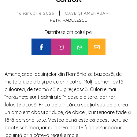
|
|
16 ianuarie 2026
CASE ȘI AMENAJĂRI
PETRI RADULESCU
Distribuie articolul pe:
Amenajarea locuințelor din România se bazează, de
multe ori, pe alb și pe culori neutre. Mulți oameni evită
culoarea, de teamă să nu greșească. Culorile mai
îndrăznețe sunt admirate în casele altora, dar rar
folosite acasă. Frica de a încărca spațiul sau de a crea
un ambient obositor duce, de obicei, la interioare fade și
fără personalitate. Vestea bună este că acest lucru se
poate schimba, iar culoarea poate fi adusă înapoi în
locuință prin câteva reguli simple.