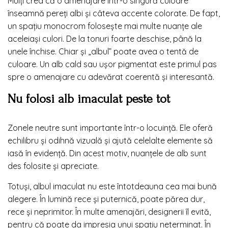
Mulți cred că o amenajare într-o singură culoare
înseamnă pereți albi și câteva accente colorate. De fapt,
un spațiu monocrom folosește mai multe nuanțe ale
aceleiași culori. De la tonuri foarte deschise, până la
unele închise. Chiar și „albul” poate avea o tentă de
culoare. Un alb cald sau ușor pigmentat este primul pas
spre o amenajare cu adevărat coerentă și interesantă.
Nu folosi alb imaculat peste tot
Zonele neutre sunt importante într-o locuință. Ele oferă
echilibru și odihnă vizuală și ajută celelalte elemente să
iasă în evidență. Din acest motiv, nuanțele de alb sunt
des folosite și apreciate.
Totuși, albul imaculat nu este întotdeauna cea mai bună
alegere. În lumină rece și puternică, poate părea dur,
rece și neprimitor. În multe amenajări, designerii îl evită,
pentru că poate da impresia unui spațiu neterminat. În