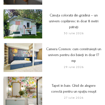
Căsuța colorată din grădină – un
univers copilăresc în doar 8 metri
pătrați
30 iulie 2026
Camera Cosmos: cum construiești un
univers pentru doi băieți în doar 17
mp
29 iulie 2026
Tapet în baie. Ghid de alegere
corectă pentru un spațiu reușit
27 iulie 2026