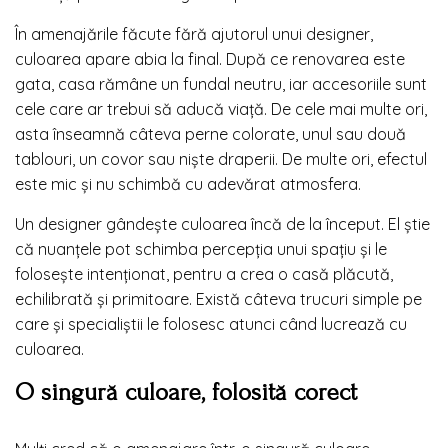
În amenajările făcute fără ajutorul unui designer,
culoarea apare abia la final. După ce renovarea este
gata, casa rămâne un fundal neutru, iar accesoriile sunt
cele care ar trebui să aducă viață. De cele mai multe ori,
asta înseamnă câteva perne colorate, unul sau două
tablouri, un covor sau niște draperii. De multe ori, efectul
este mic și nu schimbă cu adevărat atmosfera.
Un designer gândește culoarea încă de la început. El știe
că nuanțele pot schimba percepția unui spațiu și le
folosește intenționat, pentru a crea o casă plăcută,
echilibrată și primitoare. Există câteva trucuri simple pe
care și specialiștii le folosesc atunci când lucrează cu
culoarea.
O singură culoare, folosită corect