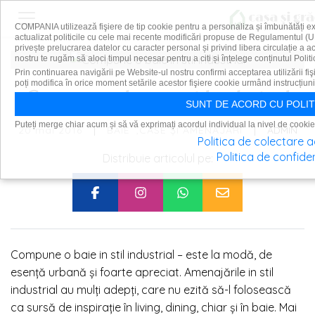
COMPANIA utilizează fişiere de tip cookie pentru a personaliza și îmbunătăți e
actualizat politicile cu cele mai recente modificări propuse de Regulamentul (U
privește prelucrarea datelor cu caracter personal și privind libera circulație a 
nostru te rugăm să aloci timpul necesar pentru a citi și înțelege conținutul Politi
Prin continuarea navigării pe Website-ul nostru confirmi acceptarea utilizării fiş
poți modifica în orice moment setările acestor fişiere cookie urmând instrucțiuni
Compune o baie in stil industrial
SUNT DE ACORD CU POLIT
Puteți merge chiar acum și să vă exprimați acordul individual la nivel de cookie
|
|
20 mai 2016
ADMIN
BAIE
CASE ȘI AMENAJĂRI
Politica de colectare 
Politica de confiden
Distribuie articolul pe:
Compune o baie in stil industrial – este la modă, de
esență urbană și foarte apreciat. Amenajările in stil
industrial au mulți adepți, care nu ezită să-l folosească
ca sursă de inspirație în living, dining, chiar și în baie. Mai