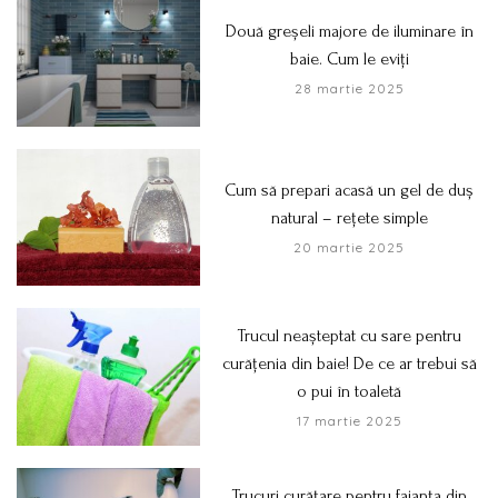
Două greșeli majore de iluminare în
baie. Cum le eviți
28 martie 2025
Cum să prepari acasă un gel de duș
natural – rețete simple
20 martie 2025
Trucul neașteptat cu sare pentru
curățenia din baie! De ce ar trebui să
o pui în toaletă
17 martie 2025
Trucuri curățare pentru faianța din