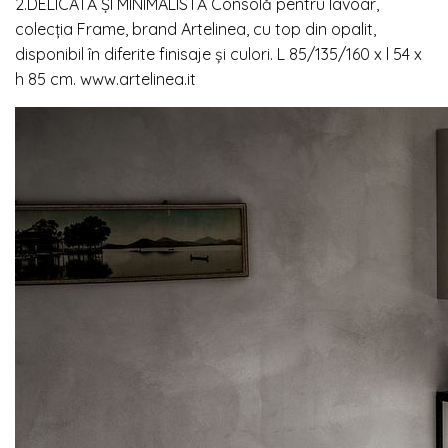
2.DELICATĂ ȘI MINIMALISTĂ Consolă pentru lavoar,
colecția Frame, brand Artelinea, cu top din opalit,
disponibil în diferite finisaje și culori. L 85/135/160 x l 54 x
h 85 cm. www.artelinea.it