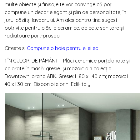
multe obiecte și finisaje te vor convinge că poți
compune un decor elegant și plin de personalitate, în
jurul căzii și lavoarului. Am ales pentru tine sugestii
potrivite pentru plăcile ceramice, obiecte sanitare și
radiatoare port-prosop.
Citeste si
Compune o baie pentru el si ea
1.ÎN CULORI DE PĂMÂNT – Plăci ceramice porțelanate și
colorate în masă: gresie și mozaic din colecția
Downtown, brand ABK. Gresie: L 80 x l 40 cm; mozaic: L
40 x l 30 cm. Disponibile prin Edil-Italy