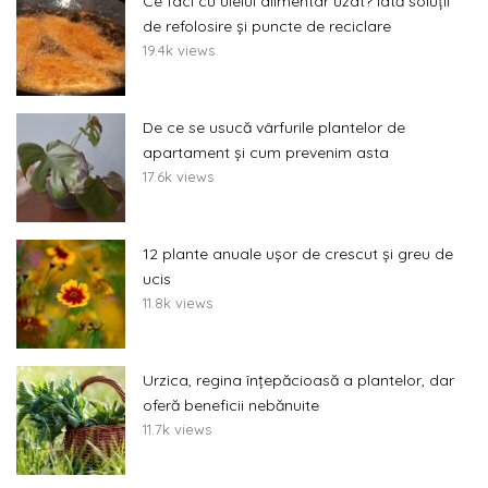
Ce faci cu uleiul alimentar uzat? Iată soluții
de refolosire și puncte de reciclare
19.4k views
De ce se usucă vârfurile plantelor de
apartament și cum prevenim asta
17.6k views
12 plante anuale ușor de crescut și greu de
ucis
11.8k views
Urzica, regina înțepăcioasă a plantelor, dar
oferă beneficii nebănuite
11.7k views