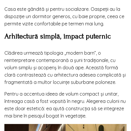
Casa este gândită și pentru socializare. Oaspeții au la
dispoziție un dormitor generos, cu baie proprie, ceea ce
permite vizite confortabile pe termen mai lung.
Arhitectură simplă, impact puternic
Clădirea urmează tipologia „modern barn”, o
reinterpretare contemporană a șurii tradiționale, cu
volum simplu și acoperiș în două ape. Această formă
clară contrastează cu arhitectura adesea complicată și
fragmentată a multor locuințe suburbane poloneze.
Pentru a accentua ideea de volum compact și unitar,
întreaga casă a fost vopsită în negru. Alegerea culorii nu
este doar estetică: ea ajută construcția să se integreze
mai bine în peisajul bogat în vegetație.