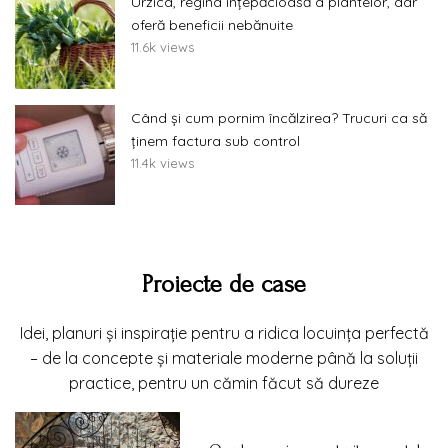
Urzica, regina înțepăcioasă a plantelor, dar
oferă beneficii nebănuite
11.6k views
Când și cum pornim încălzirea? Trucuri ca să
ținem factura sub control
11.4k views
Proiecte de case
Idei, planuri și inspirație pentru a ridica locuința perfectă
– de la concepte și materiale moderne până la soluții
practice, pentru un cămin făcut să dureze