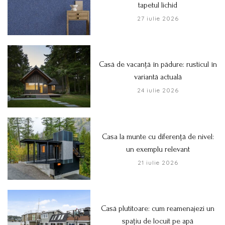
tapetul lichid
27 iulie 2026
Casă de vacanță în pădure: rusticul în
variantă actuală
24 iulie 2026
Casa la munte cu diferență de nivel:
un exemplu relevant
21 iulie 2026
Casă plutitoare: cum reamenajezi un
spațiu de locuit pe apă