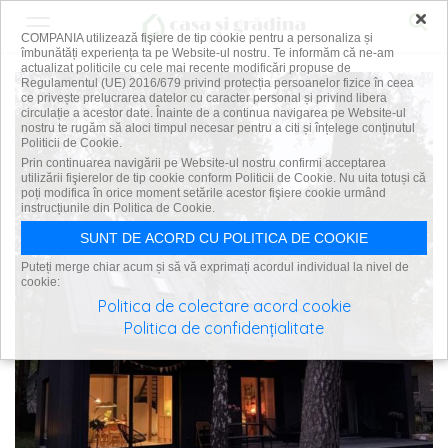
×
COMPANIA utilizează fişiere de tip cookie pentru a personaliza și
îmbunătăți experiența ta pe Website-ul nostru. Te informăm că ne-am
actualizat politicile cu cele mai recente modificări propuse de
Regulamentul (UE) 2016/679 privind protecția persoanelor fizice în ceea
ce privește prelucrarea datelor cu caracter personal și privind libera
circulație a acestor date. Înainte de a continua navigarea pe Website-ul
nostru te rugăm să aloci timpul necesar pentru a citi și înțelege conținutul
Politicii de Cookie.
Prin continuarea navigării pe Website-ul nostru confirmi acceptarea
utilizării fişierelor de tip cookie conform Politicii de Cookie. Nu uita totuși că
poți modifica în orice moment setările acestor fişiere cookie urmând
instrucțiunile din Politica de Cookie.
SUNT DE ACORD CU POLITICA DE COOKIE
Puteți merge chiar acum și să vă exprimați acordul individual la nivel de
cookie:
Politica de colectare acord cookie
Politica de confidențialitate