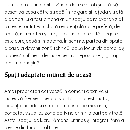
– un cuplu cu un copil – să ia o decizie neobișnuită: să
deschidă casa către stradă. Între gard și fațada vitrată
a parterului a fost amenajat un spațiu de relaxare vizibil
din exterior. Într-o cultură rezidențială care preferă, de
regulă, intimitatea și curțile ascunse, această alegere
este curajoasă și modernă. În schimb, partea din spate
a casei a devenit zonă tehnică: două locuri de parcare și
o anexă suficient de mare pentru depozitare și garaj
pentru o mașină.
Spații adaptate muncii de acasă
Ambii proprietari activează în domenii creative și
lucrează frecvent de la distanță. Din acest motiv,
locuința include un studio amplasat pe mezanin,
conectat vizual cu zona de living printr-o partiție vitrată.
Astfel, spațiul de lucru rămâne luminos și integrat, fără a
pierde din funcționalitate.