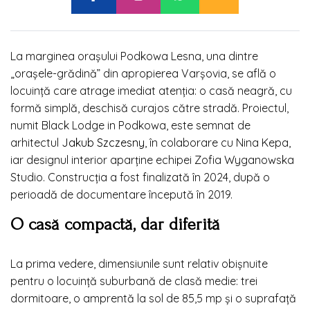
La marginea orașului Podkowa Lesna, una dintre
„orașele-grădină” din apropierea Varșovia, se află o
locuință care atrage imediat atenția: o casă neagră, cu
formă simplă, deschisă curajos către stradă. Proiectul,
numit Black Lodge in Podkowa, este semnat de
arhitectul
Jakub Szczesny
, în colaborare cu Nina Kepa,
iar designul interior aparține echipei Zofia Wyganowska
Studio. Construcția a fost finalizată în 2024, după o
perioadă de documentare începută în 2019.
O casă compactă, dar diferită
La prima vedere, dimensiunile sunt relativ obișnuite
pentru o locuință suburbană de clasă medie: trei
dormitoare, o amprentă la sol de 85,5 mp și o suprafață