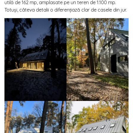
utilă de 162 mp, amplasate pe un teren de 1.100 mp.
Totuși, câteva detalii o diferențiază clar de casele din jur.