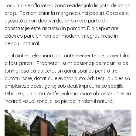
Locuința se află într-o zonă rezidențială liniștită de lângă
orașul Poznan, chiar la marginea unei păduri. Casa este
așezată pe un deal verde, iar o mare parte din
construcție este ascunsă în pământ. Din depărtare,
clădirea pare un hambar modern, integrat firesc în
peisajul natural.
Unul dintre cele mai importante elemente ale proiectului
a fost garajul. Proprietarii sunt pasionați de mașini și de
tuning, așa că au cerut un garaj spațios pentru trei
autoturisme, dotat cu elevator auto. Arhitecții au ales să
amplaseze acest garaj sub deal, împreună cu spațiile
tehnice și un birou. Astfel, volumul mare al construcției nu
încarcă vizual zona, ci se pierde în relieful natural.