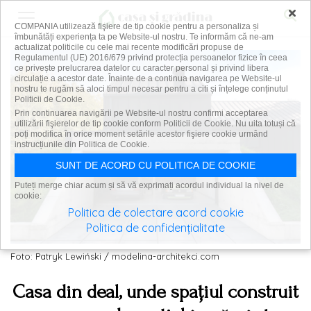
×
COMPANIA utilizează fişiere de tip cookie pentru a personaliza și
îmbunătăți experiența ta pe Website-ul nostru. Te informăm că ne-am
actualizat politicile cu cele mai recente modificări propuse de
Regulamentul (UE) 2016/679 privind protecția persoanelor fizice în ceea
ce privește prelucrarea datelor cu caracter personal și privind libera
circulație a acestor date. Înainte de a continua navigarea pe Website-ul
nostru te rugăm să aloci timpul necesar pentru a citi și înțelege conținutul
Politicii de Cookie.
Prin continuarea navigării pe Website-ul nostru confirmi acceptarea
utilizării fişierelor de tip cookie conform Politicii de Cookie. Nu uita totuși că
poți modifica în orice moment setările acestor fişiere cookie urmând
instrucțiunile din Politica de Cookie.
SUNT DE ACORD CU POLITICA DE COOKIE
Puteți merge chiar acum și să vă exprimați acordul individual la nivel de
cookie:
Politica de colectare acord cookie
Politica de confidențialitate
Foto: Patryk Lewiński / modelina-architekci.com
Casa din deal, unde spațiul construit