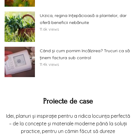
Urzica, regina înțepăcioasă a plantelor, dar
oferă beneficii nebănuite
11.6k views
Când și cum pornim încălzirea? Trucuri ca să
ținem factura sub control
11.4k views
Proiecte de case
Idei, planuri și inspirație pentru a ridica locuința perfectă
– de la concepte și materiale moderne până la soluții
practice, pentru un cămin făcut să dureze