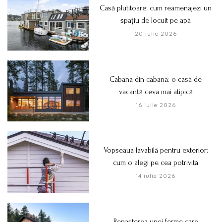
Casă plutitoare: cum reamenajezi un
spațiu de locuit pe apă
20 iulie 2026
Cabana din cabană: o casă de
vacanță ceva mai atipică
16 iulie 2026
Vopseaua lavabilă pentru exterior:
cum o alegi pe cea potrivită
14 iulie 2026
Renașterea unei ferme care