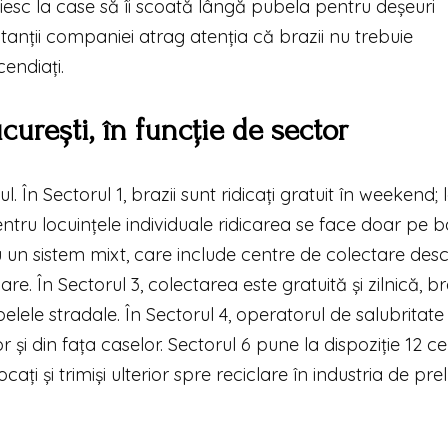
cuiesc la case să îi scoată lângă pubela pentru deșeuri
ntanții companiei atrag atenția că brazii nu trebuie
endiați.
urești, în funcție de sector
ul. În Sectorul 1, brazii sunt ridicați gratuit în weekend; 
tru locuințele individuale ridicarea se face doar pe 
u un sistem mixt, care include centre de colectare desc
e. În Sectorul 3, colectarea este gratuită și zilnică, br
lele stradale. În Sectorul 4, operatorul de salubritate
r și din fața caselor. Sectorul 6 pune la dispoziție 12 c
cați și trimiși ulterior spre reciclare în industria de pr