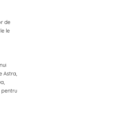
or de
le le
nui
e Astra,
ua,
, pentru