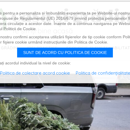
e pentru a personaliza și îmbunătăți experiența ta pe Website-ul nostr
i propuse de Regulamentul (UE) 2016/679 privind protecția persoanelor f
ibera circulație a acestor date. Înainte de a continua navigarea pe Websi
l Politicii de Cookie.
ostru confirmi acceptarea utilizării fişierelor de tip cookie conform Polit
 fişiere cookie urmând instrucțiunile din Politica de Cookie.
 GRĂDINI
IDEI PRACTICE
ECOLOGIE ȘI SUSTENABILITA
SUNT DE ACORD CU POLITICA DE COOKIE
i acordul individual la nivel de cookie:
Politica de colectare acord cookie
Politica de confidențialitat