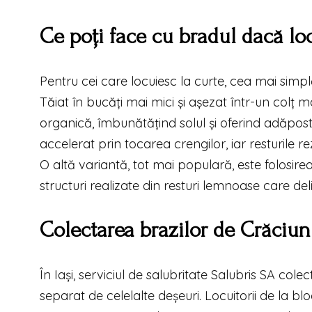
Ce poți face cu bradul dacă loc
Pentru cei care locuiesc la curte, cea mai simp
Tăiat în bucăți mai mici și așezat într-un colț m
organică, îmbunătățind solul și oferind adăpost p
accelerat prin tocarea crengilor, iar resturile re
O altă variantă, tot mai populară, este folosir
structuri realizate din resturi lemnoase care deli
Colectarea brazilor de Crăciun 
În Iași, serviciul de salubritate Salubris SA colec
separat de celelalte deșeuri. Locuitorii de la b