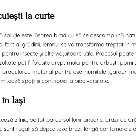
uiești la curte
lă soluție este lăsarea bradului să se descompună natu
ai ferit al grădinii, lemnul se va transforma treptat în 
entru insecte și alte viețuitoare utile. Procesul poate f
zultate pot fi folosite drept mulci pentru arbuști, pomi s
ea bradului ca material pentru așa-numitele „garduri mo
mitează spații și contribuie la biodiversitate.
în Iași
tează zilnic, pe tot parcursul lunii ianuarie, brazii de Cr
loc sunt rugați să depoziteze brazii lângă containerele 