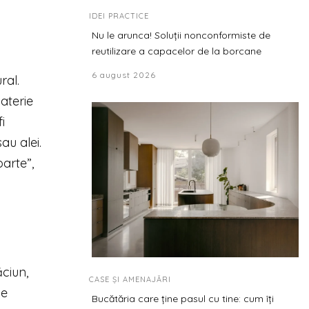
IDEI PRACTICE
Nu le arunca! Soluții nonconformiste de
reutilizare a capacelor de la borcane
6 august 2026
ral.
materie
i
au alei.
arte”,
ăciun,
CASE ȘI AMENAJĂRI
de
Bucătăria care ține pasul cu tine: cum îți