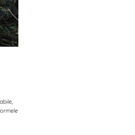
abile,
tformele