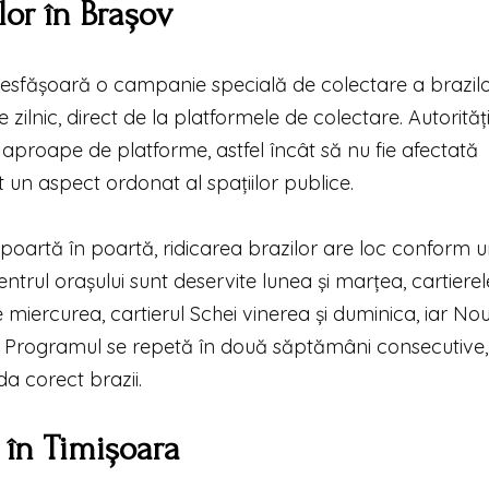
lor în Brașov
desfășoară o campanie specială de colectare a brazil
zilnic, direct de la platformele de colectare. Autorități
aproape de platforme, astfel încât să nu fie afectată
ut un aspect ordonat al spațiilor publice.
poartă în poartă, ridicarea brazilor are loc conform u
entrul orașului sunt deservite lunea și marțea, cartierel
le miercurea, cartierul Schei vinerea și duminica, iar No
a. Programul se repetă în două săptămâni consecutive
da corect brazii.
 în Timișoara