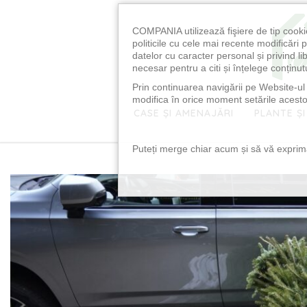
COMPANIA utilizează fişiere de tip cooki
politicile cu cele mai recente modificăr
datelor cu caracter personal și privind l
necesar pentru a citi și înțelege conținutu
Prin continuarea navigării pe Website-ul n
modifica în orice moment setările acestor
CASE ȘI AMENAJĂRI
PLANTE ȘI
Puteți merge chiar acum și să vă exprimaț