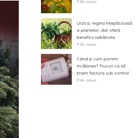
11.8k views
Urzica, regina înțepăcioasă
a plantelor, dar oferă
beneficii nebănuite
11.6k views
Când și cum pornim
încălzirea? Trucuri ca să
ținem factura sub control
11.4k views