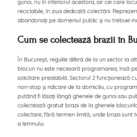
gunoi, nu în interiorul acestora, iar cei care lo
reciclabile, în ziua dedicată colectării. Repreze
abandonați pe domeniul public și nu trebuie inc
Cum se colectează brazii în Buc
În București, regulile diferă de la un sector la alt
blocuri nu este necesară programarea, însă pen
solicitare prealabilă. Sectorul 2 funcționează c
non-stop și ridicare de la domiciliu, cu programar
putând fi lăsați lângă ghenele de gunoi sau pube
colectează gratuit brazii de la ghenele blocurilo
colectare, fără termen limită, unde brazii sunt to
a lemnului.