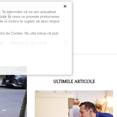
×
u. Te informăm că ne-am actualizat
izice în ceea ce privește prelucrarea
te-ul nostru te rugăm să aloci timpul
icii de Cookie. Nu uita totuși că poți
TE
PROIECTE DE CASE
e
ULTIMELE ARTICOLE