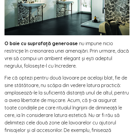
O baie cu suprafață generoase
nu impune nicio
restricție în creionarea unei amenajări. Prin urmare, dacă
vrei să compui un ambient elegant și ești adeptul
negrului, folosește-l cu încredere.
Fie că optezi pentru două lavoare pe același blat, fie de
sine stătătoare, nu scăpa din vedere latura practică:
amplasează-le la suficientă distanță unul de altul, pentru
a avea libertate de mișcare. Acum, că ți-ai asigurat
toate condițiile pe care ritualul îngrijirii de dimineață le
cere, ia în considerare latura estetică. Nu ar fi rău să
delimitezi cele două zone ale lavoarelor cu ajutorul
finisajelor și al accesoriilor. De exemplu, finisează