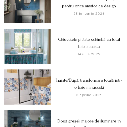
pentru orice amator de design
23 ianuarie 2026
Chiuvetele pictate schimbă cu totul
baia aceasta
14 iulie 2025
Înainte/După: transformare totală într-
o baie minusculă
8 aprilie 2025
Două greșeli majore de iluminare în