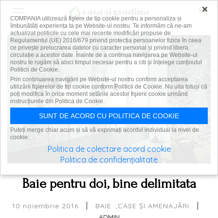
×
COMPANIA utilizează fişiere de tip cookie pentru a personaliza și
îmbunătăți experiența ta pe Website-ul nostru. Te informăm că ne-am
actualizat politicile cu cele mai recente modificări propuse de
Regulamentul (UE) 2016/679 privind protecția persoanelor fizice în ceea
ce privește prelucrarea datelor cu caracter personal și privind libera
circulație a acestor date. Înainte de a continua navigarea pe Website-ul
nostru te rugăm să aloci timpul necesar pentru a citi și înțelege conținutul
Politicii de Cookie.
Prin continuarea navigării pe Website-ul nostru confirmi acceptarea
utilizării fişierelor de tip cookie conform Politicii de Cookie. Nu uita totuși că
poți modifica în orice moment setările acestor fişiere cookie urmând
instrucțiunile din Politica de Cookie.
SUNT DE ACORD CU POLITICA DE COOKIE
Puteți merge chiar acum și să vă exprimați acordul individual la nivel de
cookie:
Politica de colectare acord cookie
Politica de confidențialitate
Baie pentru doi, bine delimitata
|
|
10 noiembrie 2016
BAIE
CASE ȘI AMENAJĂRI
ADMIN