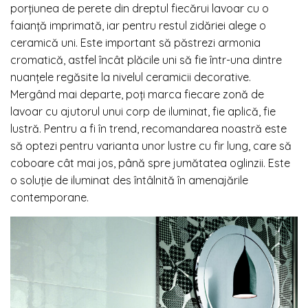
porțiunea de perete din dreptul fiecărui lavoar cu o
faianță imprimată, iar pentru restul zidăriei alege o
ceramică uni. Este important să păstrezi armonia
cromatică, astfel încât plăcile uni să fie într-una dintre
nuanțele regăsite la nivelul ceramicii decorative.
Mergând mai departe, poți marca fiecare zonă de
lavoar cu ajutorul unui corp de iluminat, fie aplică, fie
lustră. Pentru a fi în trend, recomandarea noastră este
să optezi pentru varianta unor lustre cu fir lung, care să
coboare cât mai jos, până spre jumătatea oglinzii. Este
o soluție de iluminat des întâlnită în amenajările
contemporane.