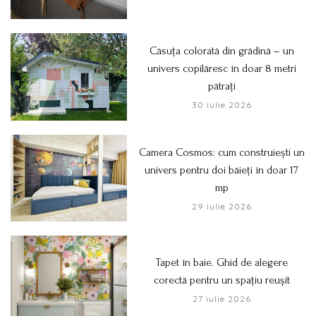
Căsuța colorată din grădină – un
univers copilăresc în doar 8 metri
pătrați
30 iulie 2026
Camera Cosmos: cum construiești un
univers pentru doi băieți în doar 17
mp
29 iulie 2026
Tapet în baie. Ghid de alegere
corectă pentru un spațiu reușit
27 iulie 2026