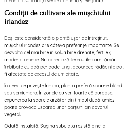
oferind o suprafață verde continuă și elegantă.
Condiții de cultivare ale mușchiului
irlandez
Deși este considerată o plantă ușor de întreținut,
mușchiul irlandez are câteva preferințe importante. Se
dezvoltă cel mai bine în soluri bine drenate, fertile și
moderat umede. Nu apreciază terenurile care rămân
îmbibate cu apă perioade lungi, deoarece rădăcinile pot
fi afectate de excesul de umiditate.
În ceea ce privește lumina, planta preferă soarele blând
sau semiumbra. În zonele cu veri foarte călduroase,
expunerea la soarele arzător din timpul după-amiezii
poate provoca uscarea unor porțiuni din covorul
vegetal.
Odată instalată, Sagina subulata rezistă bine la