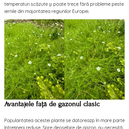
temperaturi scăzute și poate trece fără probleme peste
iernile din majoritatea regiunilor Europei.
Avantajele față de gazonul clasic
Popularitatea acestei plante se datoreazp în mare parte
întreținerii reduse. Spre deosebire de gazon, nu necesită