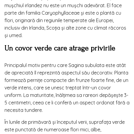
mușchiul irlandez nu este un mușchi adevărat. El face
parte din familia Caryophyllaceae și este o plantă cu
flori, originară din regiunile temperate ale Europei,
inclusiv din Irlanda, Scoția și alte zone cu climat răcoros
și umed.
Un covor verde care atrage privirile
Principalul motiv pentru care Sagina subulata este atât
de apreciată îl reprezintă aspectul său decorativ. Planta
formează pernițe compacte din frunze foarte fine, de un
verde intens, care se unesc treptat într-un covor
uniform. La maturitate, înălțimea sa rareori depășește 3-
5 centimetri, ceea ce îi conferă un aspect ordonat fără a
necesita tundere.
În lunile de primăvară și începutul verii, suprafața verde
este punctată de numeroase flori mici, albe,