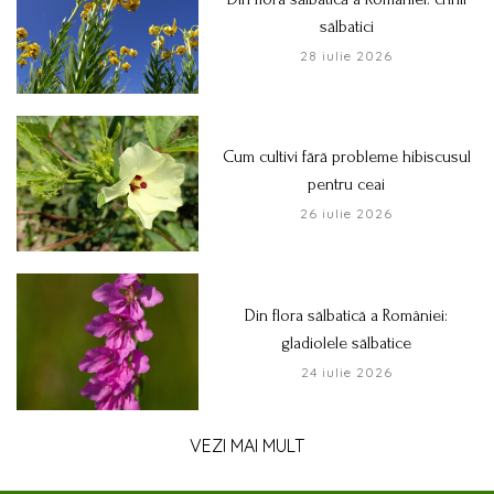
sălbatici
28 iulie 2026
Cum cultivi fără probleme hibiscusul
pentru ceai
26 iulie 2026
Din flora sălbatică a României:
gladiolele sălbatice
24 iulie 2026
VEZI MAI MULT