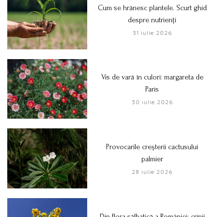
Cum se hrănesc plantele. Scurt ghid
despre nutrienți
31 iulie 2026
Vis de vară în culori: margareta de
Paris
30 iulie 2026
Provocarile creșterii cactusului
palmier
28 iulie 2026
Din flora sălbatică a României: crinii