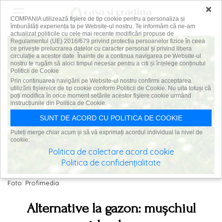
×
COMPANIA utilizează fişiere de tip cookie pentru a personaliza și
îmbunătăți experiența ta pe Website-ul nostru. Te informăm că ne-am
actualizat politicile cu cele mai recente modificări propuse de
Regulamentul (UE) 2016/679 privind protecția persoanelor fizice în ceea
ce privește prelucrarea datelor cu caracter personal și privind libera
circulație a acestor date. Înainte de a continua navigarea pe Website-ul
nostru te rugăm să aloci timpul necesar pentru a citi și înțelege conținutul
Politicii de Cookie.
Prin continuarea navigării pe Website-ul nostru confirmi acceptarea
utilizării fişierelor de tip cookie conform Politicii de Cookie. Nu uita totuși că
poți modifica în orice moment setările acestor fişiere cookie urmând
instrucțiunile din Politica de Cookie.
SUNT DE ACORD CU POLITICA DE COOKIE
Puteți merge chiar acum și să vă exprimați acordul individual la nivel de
cookie:
Politica de colectare acord cookie
Politica de confidențialitate
Foto: Profimedia
Alternative la gazon: mușchiul