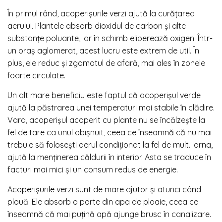
În primul rând, acoperișurile verzi ajută la curățarea
aerului. Plantele absorb dioxidul de carbon și alte
substanțe poluante, iar în schimb eliberează oxigen. Într-
un oraș aglomerat, acest lucru este extrem de util. În
plus, ele reduc și zgomotul de afară, mai ales în zonele
foarte circulate.
Un alt mare beneficiu este faptul că acoperișul verde
ajută la păstrarea unei temperaturi mai stabile în clădire.
Vara, acoperișul acoperit cu plante nu se încălzește la
fel de tare ca unul obișnuit, ceea ce înseamnă că nu mai
trebuie să folosești aerul condiționat la fel de mult. Iarna,
ajută la menținerea căldurii în interior. Asta se traduce în
facturi mai mici și un consum redus de energie.
Acoperișurile
verzi sunt de mare ajutor și atunci când
plouă. Ele absorb o parte din apa de ploaie, ceea ce
înseamnă că mai puțină apă ajunge brusc în canalizare.