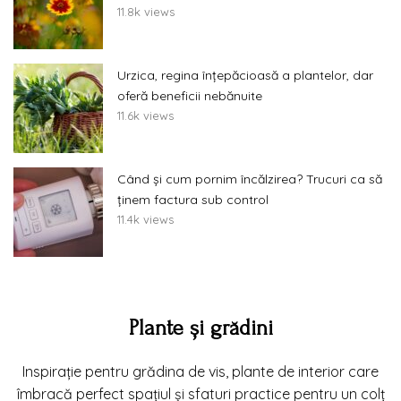
11.8k views
Urzica, regina înțepăcioasă a plantelor, dar
oferă beneficii nebănuite
11.6k views
Când și cum pornim încălzirea? Trucuri ca să
ținem factura sub control
11.4k views
Plante și grădini
Inspirație pentru grădina de vis, plante de interior care
îmbracă perfect spațiul și sfaturi practice pentru un colț