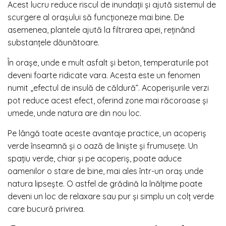
Acest lucru reduce riscul de inundații și ajută sistemul de
scurgere al orașului să funcționeze mai bine. De
asemenea, plantele ajută la filtrarea apei, reținând
substanțele dăunătoare.
În orașe, unde e mult asfalt și beton, temperaturile pot
deveni foarte ridicate vara. Acesta este un fenomen
numit „efectul de insulă de căldură”. Acoperișurile verzi
pot reduce acest efect, oferind zone mai răcoroase și
umede, unde natura are din nou loc.
Pe lângă toate aceste avantaje practice, un acoperiș
verde înseamnă și o oază de liniște și frumusețe. Un
spațiu verde, chiar și pe acoperiș, poate aduce
oamenilor o stare de bine, mai ales într-un oraș unde
natura lipsește. O astfel de grădină la înălțime poate
deveni un loc de relaxare sau pur și simplu un colț verde
care bucură privirea.