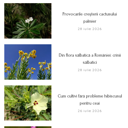
Provocarile creșterii cactusului
palmier
28 iulie 2026
Din flora sălbatică a României: crinii
sălbatici
28 iulie 2026
Cum cultivi fără probleme hibiscusul
pentru ceai
26 iulie 2026