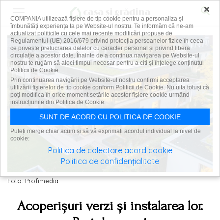
×
COMPANIA utilizează fişiere de tip cookie pentru a personaliza și
îmbunătăți experiența ta pe Website-ul nostru. Te informăm că ne-am
actualizat politicile cu cele mai recente modificări propuse de
Regulamentul (UE) 2016/679 privind protecția persoanelor fizice în ceea
ce privește prelucrarea datelor cu caracter personal și privind libera
circulație a acestor date. Înainte de a continua navigarea pe Website-ul
nostru te rugăm să aloci timpul necesar pentru a citi și înțelege conținutul
Politicii de Cookie.
Prin continuarea navigării pe Website-ul nostru confirmi acceptarea
utilizării fişierelor de tip cookie conform Politicii de Cookie. Nu uita totuși că
poți modifica în orice moment setările acestor fişiere cookie urmând
instrucțiunile din Politica de Cookie.
SUNT DE ACORD CU POLITICA DE COOKIE
Puteți merge chiar acum și să vă exprimați acordul individual la nivel de
cookie:
Politica de colectare acord cookie
Politica de confidențialitate
Foto: Profimedia
Acoperișuri verzi și instalarea lor.