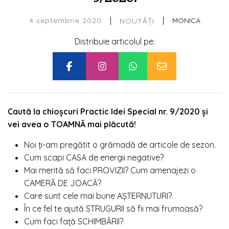
|
|
4 septembrie 2020
MONICA
NOUTĂȚI
Distribuie articolul pe:
Caută la chioșcuri Practic Idei Special nr. 9/2020 și
vei avea o TOAMNĂ mai plăcută!
Noi ți-am pregătit o grămadă de articole de sezon.
Cum scapi CASA de energii negative?
Mai merită să faci PROVIZII? Cum amenajezi o
CAMERĂ DE JOACĂ?
Care sunt cele mai bune AȘTERNUTURI?
În ce fel te ajută STRUGURII să fii mai frumoasă?
Cum faci față SCHIMBĂRII?