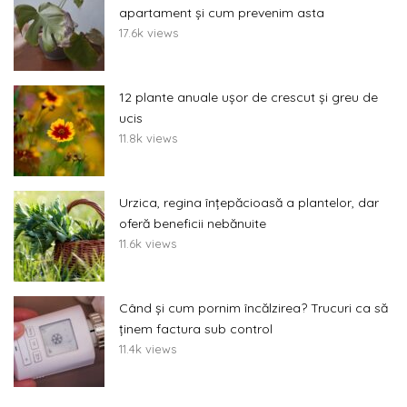
apartament și cum prevenim asta
17.6k views
12 plante anuale ușor de crescut și greu de
ucis
11.8k views
Urzica, regina înțepăcioasă a plantelor, dar
oferă beneficii nebănuite
11.6k views
Când și cum pornim încălzirea? Trucuri ca să
ținem factura sub control
11.4k views