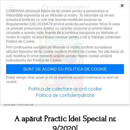
×
COMPANIA utilizează fişiere de tip cookie pentru a personaliza și
îmbunătăți experiența ta pe Website-ul nostru. Te informăm că ne-am
actualizat politicile cu cele mai recente modificări propuse de
Regulamentul (UE) 2016/679 privind protecția persoanelor fizice în ceea
ce privește prelucrarea datelor cu caracter personal și privind libera
circulație a acestor date. Înainte de a continua navigarea pe Website-ul
nostru te rugăm să aloci timpul necesar pentru a citi și înțelege conținutul
Politicii de Cookie.
Prin continuarea navigării pe Website-ul nostru confirmi acceptarea
utilizării fişierelor de tip cookie conform Politicii de Cookie. Nu uita totuși că
poți modifica în orice moment setările acestor fişiere cookie urmând
instrucțiunile din Politica de Cookie.
SUNT DE ACORD CU POLITICA DE COOKIE
Puteți merge chiar acum și să vă exprimați acordul individual la nivel de
cookie:
Politica de colectare acord cookie
Politica de confidențialitate
Burda Romania
A apărut Practic Idei Special nr.
9/2020!