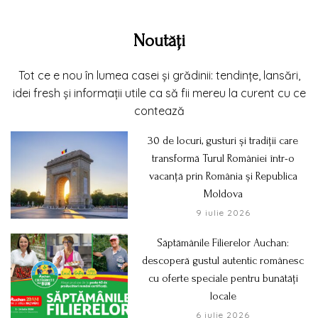
Noutăți
Tot ce e nou în lumea casei și grădinii: tendințe, lansări,
idei fresh și informații utile ca să fii mereu la curent cu ce
contează
30 de locuri, gusturi și tradiții care
transformă Turul României într-o
vacanță prin România și Republica
Moldova
9 iulie 2026
Săptămânile Filierelor Auchan:
descoperă gustul autentic românesc
cu oferte speciale pentru bunătăți
locale
6 iulie 2026