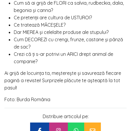
Cum să ai grijă de FLORI ca salvia, rudbeckia, dalia,
begonia și canna?
Ce pretenții are cultura de USTUROI?
Ce tratează MĂCEȘELE?
Dar MIEREA și celelalte produse ale stupului?
Cum D
ECOREZI cu crengi, frunze, castane și pânză
de sac?
Crezi că ți s-ar potrivi un ARICI drept animal de
companie?
Ai grijă de locuința ta, meșterește și savurează fiecare
pagină a revistei! Surprizele plăcute te așteaptă la tot
pasul!
Foto: Burda România
Distribuie articolul pe: