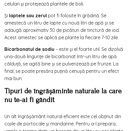
celulari și protejează plantele de boli.
Și
laptele sau zerul
pot fi folosite în grădină. Se
amestecă un litru de lapte cu nouă litri de apă și se
adaugă aproximativ 30 de picături de tinctură de iod.
Acest amestec se aplică pe plante la fiecare 7-10 zile.
Bicarbonatul de sodiu
– este și el foarte util. Se dizolvă
una-două lingurițe de bicarbonat într-un litru de apă
călduță, se agită bine și se pulverizează pe frunze. La
final, se poate presăra puțină cenușă pentru un efect
mai bun.
Tipuri de îngrășăminte naturale la care
nu te-ai fi gândit
Un alt îngrășământ natural eficient este cel obținut din
cojile de portocale și mandarine. Pentru a-l prepara,
umple o treime dintr-un borcan de un litru cu coji tăiate