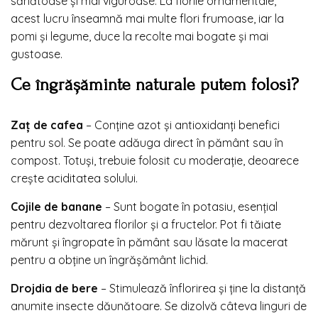
sănătoase și mai viguroase. La florile ornamentale,
acest lucru înseamnă mai multe flori frumoase, iar la
pomi și legume, duce la recolte mai bogate și mai
gustoase.
Ce îngrășăminte naturale putem folosi?
Zaț de cafea
– Conține azot și antioxidanți benefici
pentru sol. Se poate adăuga direct în pământ sau în
compost. Totuși, trebuie folosit cu moderație, deoarece
crește aciditatea solului.
Cojile de banane
– Sunt bogate în potasiu, esențial
pentru dezvoltarea florilor și a fructelor. Pot fi tăiate
mărunt și îngropate în pământ sau lăsate la macerat
pentru a obține un îngrășământ lichid.
Drojdia de bere
– Stimulează înflorirea și ține la distanță
anumite insecte dăunătoare. Se dizolvă câteva linguri de