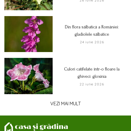
26 iulie 2026
Din flora sălbatică a României:
gladiolele sălbatice
24 iulie 2026
Culori catifelate într-o floare la
ghiveci: gloxinia
22 iulie 2026
VEZI MAI MULT