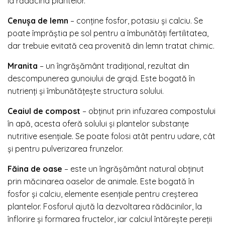
la rădăcina plantelor.
Cenușa de lemn
– conține fosfor, potasiu și calciu. Se
poate împrăștia pe sol pentru a îmbunătăți fertilitatea,
dar trebuie evitată cea provenită din lemn tratat chimic.
Mranita
– un îngrășământ tradițional, rezultat din
descompunerea gunoiului de grajd. Este bogată în
nutrienți și îmbunătățește structura solului.
Ceaiul de compost
– obținut prin infuzarea
compostului
în apă, acesta oferă solului și plantelor substanțe
nutritive esențiale. Se poate folosi atât pentru udare, cât
și pentru pulverizarea frunzelor.
Făina de oase
– este un îngrășământ natural obținut
prin măcinarea oaselor de animale. Este bogată în
fosfor și calciu, elemente esențiale pentru creșterea
plantelor. Fosforul ajută la dezvoltarea rădăcinilor, la
înflorire și formarea fructelor, iar calciul întărește pereții