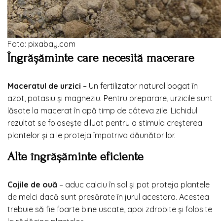
Foto: pixabay.com
Îngrășăminte care necesită macerare
Maceratul de urzici
– Un fertilizator natural bogat în
azot, potasiu și magneziu. Pentru preparare, urzicile sunt
lăsate la macerat în apă timp de câteva zile. Lichidul
rezultat se folosește diluat pentru a stimula creșterea
plantelor și a le proteja împotriva dăunătorilor.
Alte îngrășăminte eficiente
Cojile de ouă
– aduc calciu în sol și pot proteja plantele
de melci dacă sunt presărate în jurul acestora. Acestea
trebuie să fie foarte bine uscate, apoi zdrobite și folosite