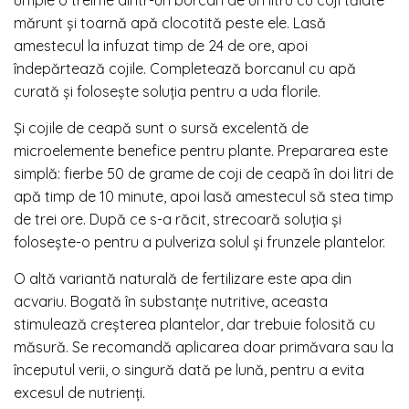
mărunt și toarnă apă clocotită peste ele. Lasă
amestecul la infuzat timp de 24 de ore, apoi
îndepărtează cojile. Completează borcanul cu apă
curată și folosește soluția pentru a uda florile.
Și cojile de ceapă sunt o sursă excelentă de
microelemente benefice pentru plante. Prepararea este
simplă: fierbe 50 de grame de coji de ceapă în doi litri de
apă timp de 10 minute, apoi lasă amestecul să stea timp
de trei ore. După ce s-a răcit, strecoară soluția și
folosește-o pentru a pulveriza solul și frunzele plantelor.
O altă variantă naturală de fertilizare este apa din
acvariu. Bogată în substanțe nutritive, aceasta
stimulează creșterea plantelor, dar trebuie folosită cu
măsură. Se recomandă aplicarea doar primăvara sau la
începutul verii, o singură dată pe lună, pentru a evita
excesul de nutrienți.