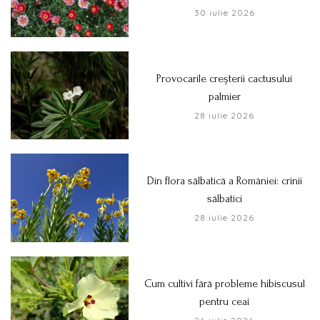
30 iulie 2026
Provocarile creșterii cactusului
palmier
28 iulie 2026
Din flora sălbatică a României: crinii
sălbatici
28 iulie 2026
Cum cultivi fără probleme hibiscusul
pentru ceai