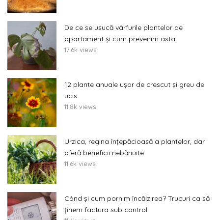
De ce se usucă vârfurile plantelor de
apartament și cum prevenim asta
17.6k views
12 plante anuale ușor de crescut și greu de
ucis
11.8k views
Urzica, regina înțepăcioasă a plantelor, dar
oferă beneficii nebănuite
11.6k views
Când și cum pornim încălzirea? Trucuri ca să
ținem factura sub control